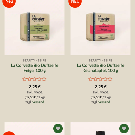
Auf die
Auf die
Neu
NEU
Wunschliste
Wunschliste
BEAUTY - SEIFE
BEAUTY - SEIFE
La Corvette Bio Duftseife
La Corvette Bio Duftseife
Feige, 100 g
Granatapfel, 100 g
Bewertet
Bewertet
3,25
€
3,25
€
mit
mit
Inkl. MwSt.
Inkl. MwSt.
0
0
(
32,50
€
/ 1 kg)
(
32,50
€
/ 1 kg)
von
von
zzgl.
Versand
zzgl.
Versand
5
5