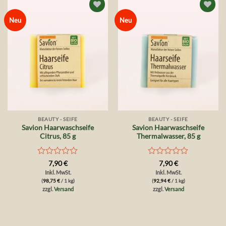
Auf die
Auf die
Neu
Neu
Wunschliste
Wunschliste
BEAUTY - SEIFE
BEAUTY - SEIFE
Savion Haarwaschseife
Savion Haarwaschseife
Citrus, 85 g
Thermalwasser, 85 g
Bewertet
Bewertet
7,90
€
7,90
€
mit
mit
Inkl. MwSt.
Inkl. MwSt.
0
0
(
98,75
€
/ 1 kg)
(
92,94
€
/ 1 kg)
von
von
zzgl.
Versand
zzgl.
Versand
5
5