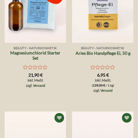
BEAUTY - NATURKOSMETIK
BEAUTY - NATURKOSMETIK
Magnesiumchlorid Starter
Aries Bio Handpflege Ei, 50 g
Set
Bewertet
Bewertet
21,90
€
6,95
€
mit
mit
Inkl. MwSt.
Inkl. MwSt.
0
0
zzgl.
Versand
(
139,00
€
/ 1 kg)
von
von
zzgl.
Versand
5
5
Auf die
Auf die
Wunschliste
Wunschliste