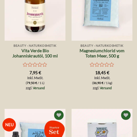
BEAUTY - NATURKOSMETIK
BEAUTY - NATURKOSMETIK
Vita Verde Bio
Magnesiumchlorid vom
Johanniskrautöl, 100 ml
Toten Meer, 500 g
Bewertet
Bewertet
7,95
€
18,45
€
mit
mit
Inkl. MwSt.
Inkl. MwSt.
0
0
(
79,50
€
/ 1 L)
(
36,90
€
/ 1 kg)
von
von
zzgl.
Versand
zzgl.
Versand
5
5
Auf die
Auf die
NEU
Wunschliste
Wunschliste