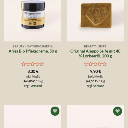
BEAUTY - NATURKOSMETIK
BEAUTY - SEIFE
Original Aleppo Seife mit 40
Aries Bio Pflegecreme, 50 g
% Lorbeeröl, 200 g
Bewertet
Bewertet
8,30
€
9,90
€
mit
mit
Inkl. MwSt.
Inkl. MwSt.
0
0
(
166,00
€
/ 1 kg)
(
49,50
€
/ 1 kg)
von
von
zzgl.
Versand
zzgl.
Versand
5
5
Auf die
Auf die
Wunschliste
Wunschliste