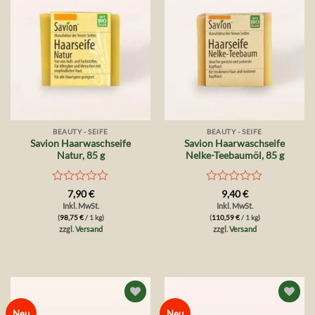
Wunschliste
Wunschliste
BEAUTY - SEIFE
BEAUTY - SEIFE
Savion Haarwaschseife
Savion Haarwaschseife
Natur, 85 g
Nelke-Teebaumöl, 85 g
Bewertet
Bewertet
7,90
€
9,40
€
mit
mit
Inkl. MwSt.
Inkl. MwSt.
0
0
(
98,75
€
/ 1 kg)
(
110,59
€
/ 1 kg)
von
von
zzgl.
Versand
zzgl.
Versand
5
5
Auf die
Auf die
Neu
Neu