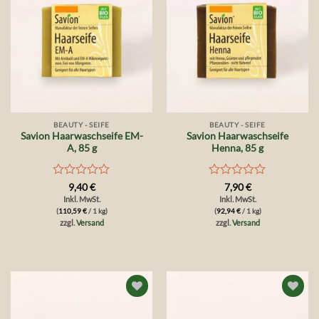
BEAUTY - SEIFE
BEAUTY - SEIFE
Savion Haarwaschseife EM-
Savion Haarwaschseife
A, 85 g
Henna, 85 g
Bewertet
Bewertet
9,40
€
7,90
€
mit
mit
Inkl. MwSt.
Inkl. MwSt.
0
0
(
110,59
€
/ 1 kg)
(
92,94
€
/ 1 kg)
von
von
zzgl.
Versand
zzgl.
Versand
5
5
Auf die
Auf die
Wunschliste
Wunschliste