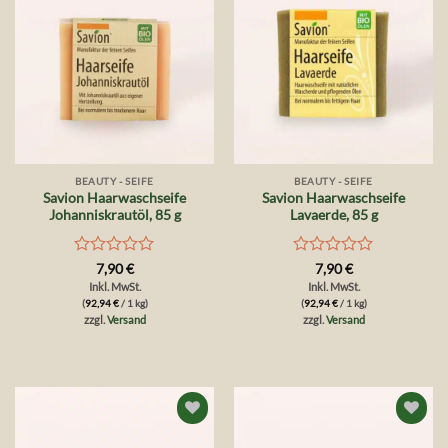
BEAUTY - SEIFE
BEAUTY - SEIFE
Savion Haarwaschseife
Savion Haarwaschseife
Johanniskrautöl, 85 g
Lavaerde, 85 g
Bewertet
Bewertet
7,90
€
7,90
€
mit
mit
Inkl. MwSt.
Inkl. MwSt.
0
0
(
92,94
€
/ 1 kg)
(
92,94
€
/ 1 kg)
von
von
zzgl.
Versand
zzgl.
Versand
5
5
Auf die
Auf die