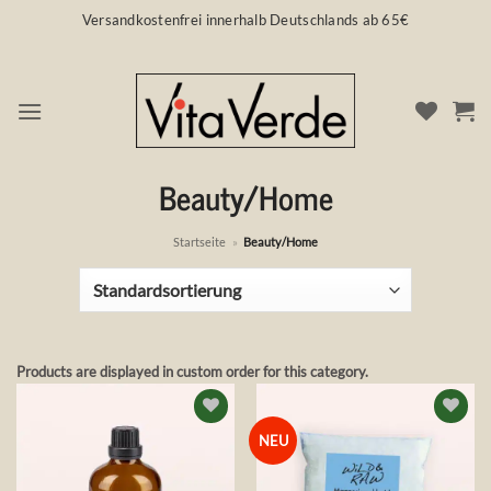
Zum
Versandkostenfrei innerhalb Deutschlands ab 65€
Inhalt
springen
Beauty/Home
Startseite
»
Beauty/Home
Products are displayed in custom order for this category.
Auf die
Auf die
NEU
Wunschliste
Wunschliste