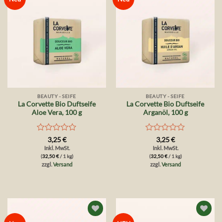
Wunschliste
Wunschliste
BEAUTY - SEIFE
BEAUTY - SEIFE
La Corvette Bio Duftseife
La Corvette Bio Duftseife
Aloe Vera, 100 g
Arganöl, 100 g
Bewertet
Bewertet
3,25
€
3,25
€
mit
mit
Inkl. MwSt.
Inkl. MwSt.
0
0
(
32,50
€
/ 1 kg)
(
32,50
€
/ 1 kg)
von
von
zzgl.
Versand
zzgl.
Versand
5
5