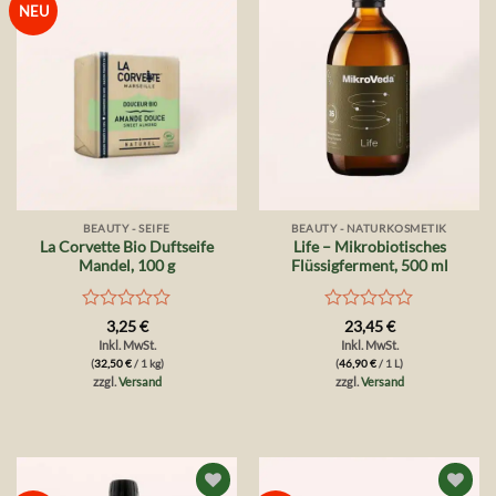
Auf die
Auf die
NEU
Wunschliste
Wunschliste
BEAUTY - SEIFE
BEAUTY - NATURKOSMETIK
La Corvette Bio Duftseife
Life – Mikrobiotisches
Mandel, 100 g
Flüssigferment, 500 ml
Bewertet
Bewertet
3,25
€
23,45
€
mit
mit
Inkl. MwSt.
Inkl. MwSt.
0
0
(
32,50
€
/ 1 kg)
(
46,90
€
/ 1 L)
von
von
zzgl.
Versand
zzgl.
Versand
5
5