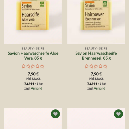
BEAUTY - SEIFE
BEAUTY - SEIFE
Savion Haarwaschseife Aloe
Savion Haarwaschseife
Vera, 85 g
Brennessel, 85 g
Bewertet
Bewertet
7,90
€
7,90
€
mit
mit
Inkl. MwSt.
Inkl. MwSt.
0
0
(
92,94
€
/ 1 kg)
(
92,94
€
/ 1 kg)
von
von
zzgl.
Versand
zzgl.
Versand
5
5
Auf die
Auf die
Wunschliste
Wunschliste