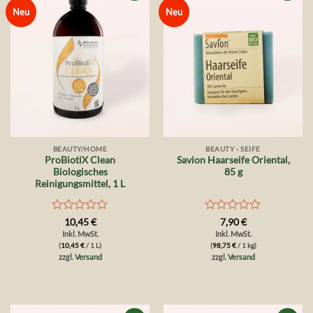
Auf die
Auf die
Neu
Neu
Wunschliste
Wunschliste
BEAUTY/HOME
BEAUTY - SEIFE
ProBiotiX Clean
Savion Haarseife Oriental,
Biologisches
85 g
Reinigungsmittel, 1 L
Bewertet
Bewertet
10,45
€
7,90
€
mit
mit
Inkl. MwSt.
Inkl. MwSt.
0
0
(
10,45
€
/ 1 L)
(
98,75
€
/ 1 kg)
von
von
zzgl.
Versand
zzgl.
Versand
5
5