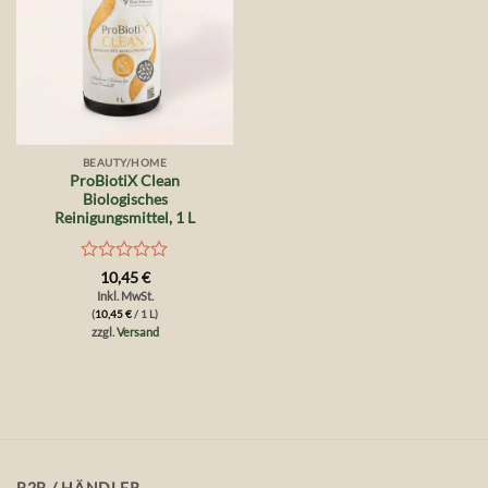
BEAUTY/HOME
ProBiotiX Clean
Biologisches
Reinigungsmittel, 1 L
Bewertet
10,45
€
mit
Inkl. MwSt.
0
(
10,45
€
/ 1 L)
von
zzgl.
Versand
5
B2B / HÄNDLER