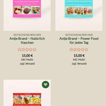
GUTSCHEINE/BÜCHER
GUTSCHEINE/BÜCHER
Antje Brand – Natürlich
Antje Brand – Power Food
Naschen
für jeden Tag
Bewertet
Bewertet
15,00
€
15,00
€
mit
mit
Inkl. MwSt.
Inkl. MwSt.
0
0
zzgl.
Versand
zzgl.
Versand
von
von
5
5
Auf die
Wunschliste