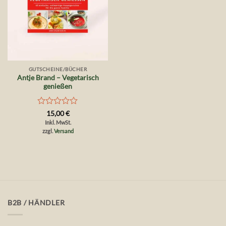
GUTSCHEINE/BÜCHER
Antje Brand – Vegetarisch
genießen
Bewertet
15,00
€
mit
Inkl. MwSt.
0
zzgl.
Versand
von
5
B2B / HÄNDLER