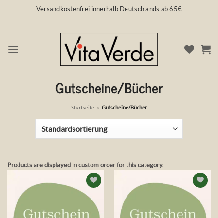
Zum
Versandkostenfrei innerhalb Deutschlands ab 65€
Inhalt
springen
Gutscheine/Bücher
Startseite
»
Gutscheine/Bücher
Products are displayed in custom order for this category.
Auf die
Auf die
Wunschliste
Wunschliste