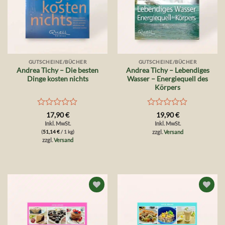
GUTSCHEINE/BÜCHER
GUTSCHEINE/BÜCHER
Andrea Tichy – Die besten
Andrea Tichy – Lebendiges
Dinge kosten nichts
Wasser – Energiequell des
Körpers
Bewertet
Bewertet
17,90
€
19,90
€
mit
mit
Inkl. MwSt.
Inkl. MwSt.
0
0
(
51,14
€
/ 1 kg)
zzgl.
Versand
von
von
zzgl.
Versand
5
5
Auf die
Auf die
Wunschliste
Wunschliste