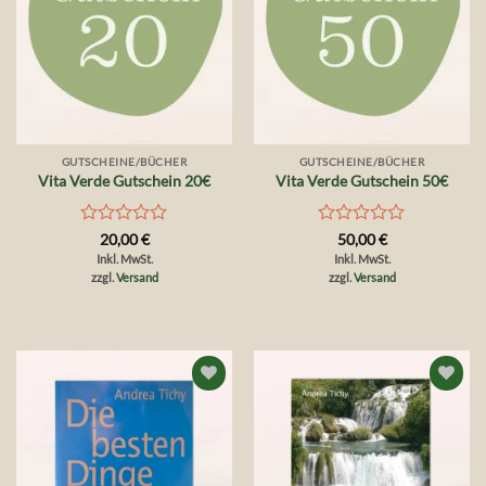
GUTSCHEINE/BÜCHER
GUTSCHEINE/BÜCHER
Vita Verde Gutschein 20€
Vita Verde Gutschein 50€
Bewertet
Bewertet
20,00
€
50,00
€
mit
mit
Inkl. MwSt.
Inkl. MwSt.
0
0
zzgl.
Versand
zzgl.
Versand
von
von
5
5
Auf die
Auf die
Wunschliste
Wunschliste