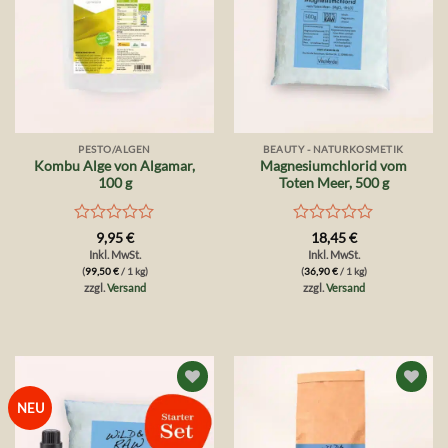
PESTO/ALGEN
BEAUTY - NATURKOSMETIK
Kombu Alge von Algamar,
Magnesiumchlorid vom
100 g
Toten Meer, 500 g
Bewertet
Bewertet
9,95
€
18,45
€
mit
mit
Inkl. MwSt.
Inkl. MwSt.
0
0
(
99,50
€
/ 1 kg)
(
36,90
€
/ 1 kg)
von
von
zzgl.
Versand
zzgl.
Versand
5
5
Auf die
Auf die
NEU
Wunschliste
Wunschliste