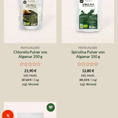
PESTO/ALGEN
PESTO/ALGEN
Chlorella Pulver von
Spirulina Pulver von
Algamar 250 g
Algamar 150 g
Bewertet
Bewertet
21,90
€
12,80
€
mit
mit
Inkl. MwSt.
Inkl. MwSt.
0
0
(
87,60
€
/ 1 kg)
(
85,33
€
/ 1 kg)
von
von
zzgl.
Versand
zzgl.
Versand
5
5
Auf die
%