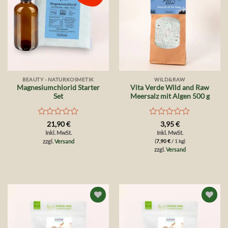
BEAUTY - NATURKOSMETIK
WILD&RAW
Magnesiumchlorid Starter
Vita Verde Wild and Raw
Set
Meersalz mit Algen 500 g
Bewertet
Bewertet
21,90
€
3,95
€
mit
mit
Inkl. MwSt.
Inkl. MwSt.
0
0
zzgl.
Versand
(
7,90
€
/ 1 kg)
von
von
zzgl.
Versand
5
5
Auf die
Auf die
Wunschliste
Wunschliste