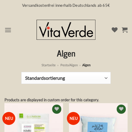
Zum
Versandkostenfrei innerhalb Deutschlands ab 65€
Inhalt
springen
Algen
Startseite
»
Pesto/Algen
»
Algen
Products are displayed in custom order for this category.
Auf die
Auf die
NEU
NEU
Wunschliste
Wunschliste