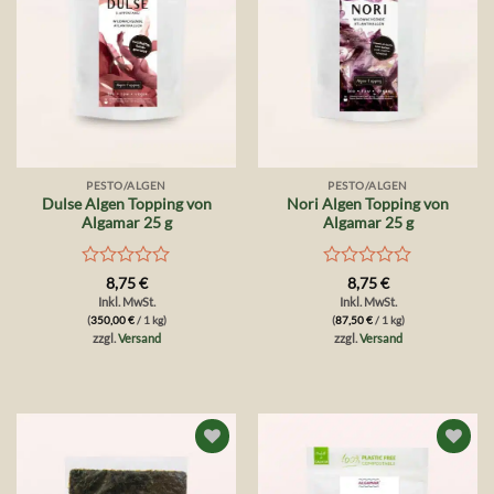
PESTO/ALGEN
PESTO/ALGEN
Dulse Algen Topping von
Nori Algen Topping von
Algamar 25 g
Algamar 25 g
Bewertet
Bewertet
8,75
€
8,75
€
mit
mit
Inkl. MwSt.
Inkl. MwSt.
0
0
(
350,00
€
/ 1 kg)
(
87,50
€
/ 1 kg)
von
von
zzgl.
Versand
zzgl.
Versand
5
5
Auf die
Auf die
Wunschliste
Wunschliste