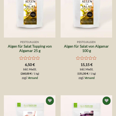
PESTO/ALGEN
PESTO/ALGEN
Algen für Salat Topping von
Algen für Salat von Algamar
Algamar 25 g
100 g
Bewertet
Bewertet
6,50
€
15,15
€
mit
mit
Inkl. MwSt.
Inkl. MwSt.
0
0
(
260,00
€
/ 1 kg)
(
151,50
€
/ 1 kg)
von
von
zzgl.
Versand
zzgl.
Versand
5
5
Auf die
Auf die
Wunschliste
Wunschliste