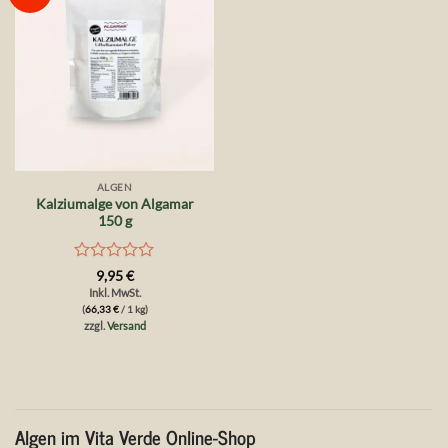
Wunschliste
ALGEN
Kalziumalge von Algamar
150 g
Bewertet
9,95
€
mit
Inkl. MwSt.
0
(
66,33
€
/ 1 kg)
von
zzgl.
Versand
5
Algen im Vita Verde Online-Shop