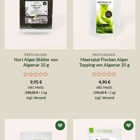
PESTO/ALGEN
PESTO/ALGEN
Nori Algen Blätter von
Meersalat Flocken Algen
Algamar 25 g
Topping von Algamar 25 g
Bewertet
Bewertet
9,95
€
4,90
€
mit
mit
Inkl. MwSt.
Inkl. MwSt.
0
0
(
398,00
€
/ 1 kg)
(
196,00
€
/ 1 kg)
von
von
zzgl.
Versand
zzgl.
Versand
5
5
Auf die
Auf die
Wunschliste
Wunschliste