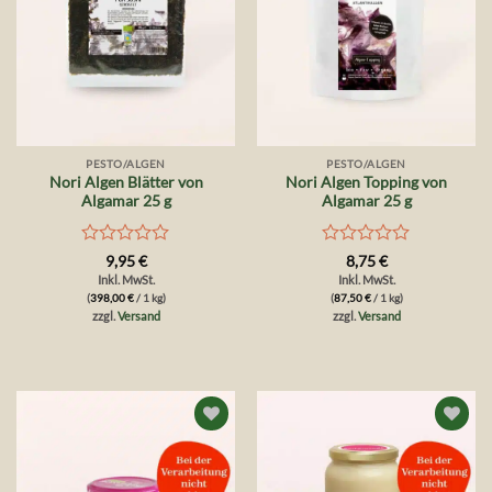
PESTO/ALGEN
PESTO/ALGEN
Nori Algen Blätter von
Nori Algen Topping von
Algamar 25 g
Algamar 25 g
Bewertet
Bewertet
9,95
€
8,75
€
mit
mit
Inkl. MwSt.
Inkl. MwSt.
0
0
(
398,00
€
/ 1 kg)
(
87,50
€
/ 1 kg)
von
von
zzgl.
Versand
zzgl.
Versand
5
5
Auf die
Auf die
Wunschliste
Wunschliste