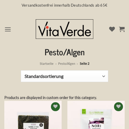
Zum
Versandkostenfrei innerhalb Deutschlands ab 65€
Inhalt
springen
Pesto/Algen
Startseite
»
Pesto/Algen
»
Seite 2
Products are displayed in custom order for this category.
Auf die
Auf die
Wunschliste
Wunschliste