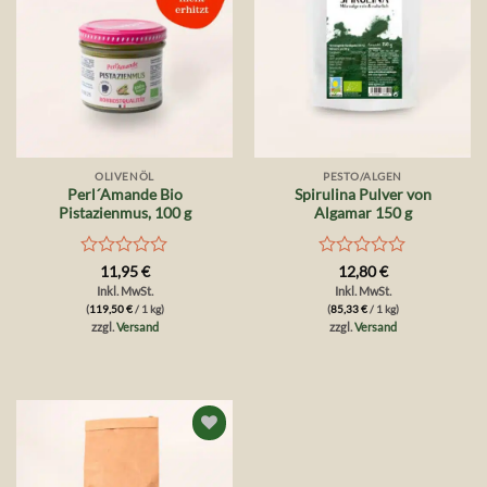
OLIVENÖL
PESTO/ALGEN
Perl´Amande Bio
Spirulina Pulver von
Pistazienmus, 100 g
Algamar 150 g
Bewertet
Bewertet
11,95
€
12,80
€
mit
mit
Inkl. MwSt.
Inkl. MwSt.
0
0
(
119,50
€
/ 1 kg)
(
85,33
€
/ 1 kg)
von
von
zzgl.
Versand
zzgl.
Versand
5
5
Auf die
Wunschliste