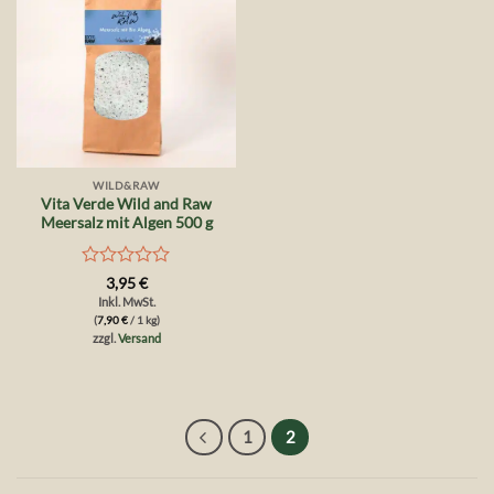
WILD&RAW
Vita Verde Wild and Raw
Meersalz mit Algen 500 g
Bewertet
3,95
€
mit
Inkl. MwSt.
0
(
7,90
€
/ 1 kg)
von
zzgl.
Versand
5
1
2