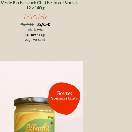
 Verde Bio Bärlauch Chili Pesto auf Vorrat,
12 x 140 g
Bewertet
Ursprünglicher
Aktueller
95,40
€
85,95
€
Preis
Preis
mit
Inkl. MwSt.
war:
ist:
0
(
51,16
€
/ 1 kg)
95,40 €
85,95 €.
von
zzgl.
Versand
5
Auf die
Wunschliste