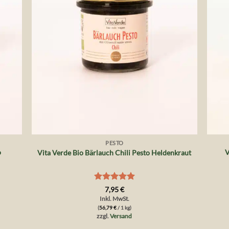
+
+
PESTO
o
V
Vita Verde Bio Bärlauch Chili Pesto Heldenkraut
Bewertet
7,95
€
mit
5
von
Inkl. MwSt.
5
(
56,79
€
/ 1 kg)
zzgl.
Versand