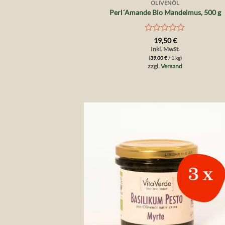
OLIVENÖL
Perl´Amande Bio Mandelmus, 500 g
Bewertet
19,50
€
mit
Inkl. MwSt.
0
(
39,00
€
/ 1 kg)
von
zzgl.
Versand
5
Auf 
Wunsch