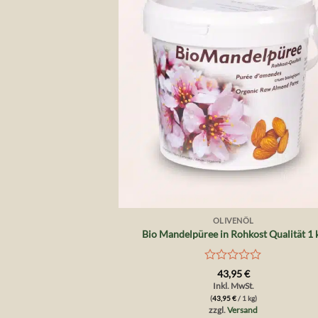
+
OLIVENÖL
Bio Mandelpüree in Rohkost Qualität 1 
Bewertet
43,95
€
mit
Inkl. MwSt.
0
(
43,95
€
/ 1 kg)
von
zzgl.
Versand
5