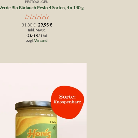
PESTO/ALGEN
Verde Bio Bärlauch Pesto 4 Sorten, 4 x 140 g
Bewertet
Ursprünglicher
Aktueller
31,80
€
29,95
€
Preis
Preis
mit
Inkl. MwSt.
war:
ist:
0
(
53,48
€
/ 1 kg)
31,80 €
29,95 €.
von
zzgl.
Versand
5
Auf die
Wunschliste