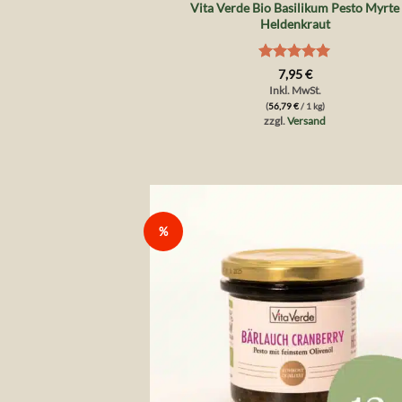
Vita Verde Bio Basilikum Pesto Myrte
Heldenkraut
Bewertet
7,95
€
mit
5
von
Inkl. MwSt.
5
(
56,79
€
/ 1 kg)
zzgl.
Versand
%
Auf 
Wunsch