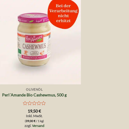
OLIVENÖL
Perl´Amande Bio Cashewmus, 500 g
Bewertet
19,50
€
mit
Inkl. MwSt.
0
(
39,00
€
/ 1 kg)
von
zzgl.
Versand
5