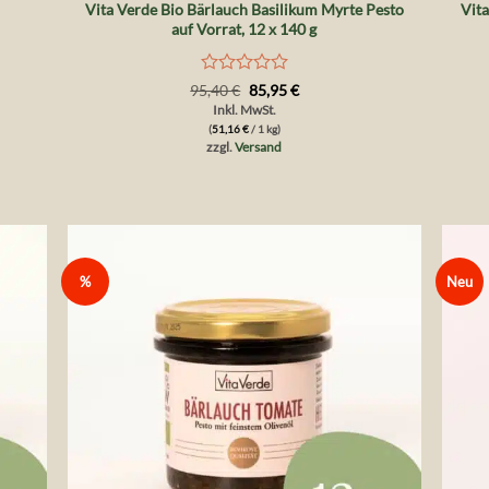
Vita Verde Bio Bärlauch Basilikum Myrte Pesto
Vita
auf Vorrat, 12 x 140 g
Bewertet
Ursprünglicher
Aktueller
95,40
€
85,95
€
Preis
Preis
mit
Inkl. MwSt.
war:
ist:
0
(
51,16
€
/ 1 kg)
95,40 €
85,95 €.
von
zzgl.
Versand
5
%
Neu
die
Auf die
liste
Wunschliste