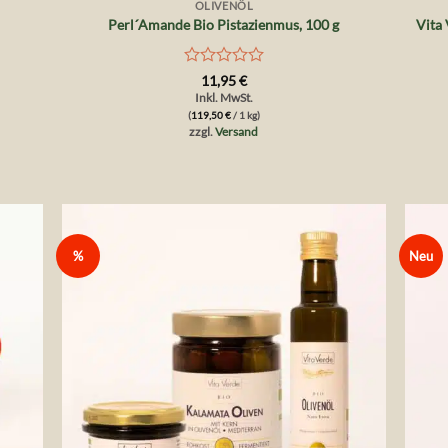
OLIVENÖL
Perl´Amande Bio Pistazienmus, 100 g
Vita 
Bewertet
11,95
€
mit
Inkl. MwSt.
0
(
119,50
€
/ 1 kg)
von
zzgl.
Versand
5
%
Neu
die
Auf die
liste
Wunschliste