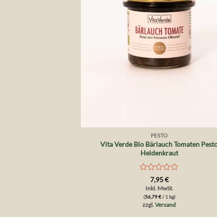
+
PESTO
Vita Verde Bio Bärlauch Tomaten Pest
Heldenkraut
Bewertet
7,95
€
mit
Inkl. MwSt.
0
(
56,79
€
/ 1 kg)
von
zzgl.
Versand
5