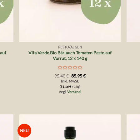
+
+
PESTO/ALGEN
 auf
Vita Verde Bio Bärlauch Tomaten Pesto auf
Vorrat, 12 x 140 g
Bewertet
Ursprünglicher
Aktueller
95,40
€
85,95
€
Preis
Preis
mit
Inkl. MwSt.
war:
ist:
0
(
51,16
€
/ 1 kg)
95,40 €
85,95 €.
von
zzgl.
Versand
5
NEU
die
Auf die
liste
Wunschliste