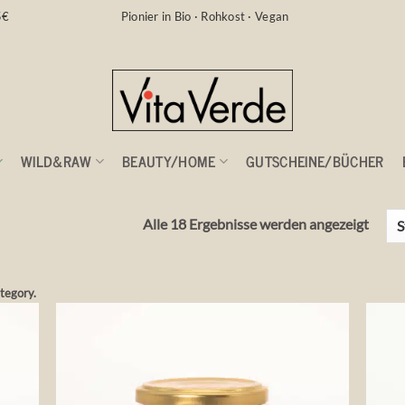
5€
Pionier in Bio · Rohkost · Vegan
WILD&RAW
BEAUTY/HOME
GUTSCHEINE/BÜCHER
Alle 18 Ergebnisse werden angezeigt
ategory.
die
Auf die
liste
Wunschliste