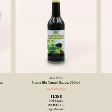
+
+
OLIVENÖL
kg
Nama Bio Tamari Sauce, 350 ml
Bewertet
11,35
€
mit
Inkl. MwSt.
0
(
32,43
€
/ 1 L)
von
zzgl.
Versand
5