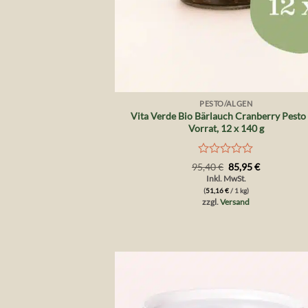
+
PESTO/ALGEN
Vita Verde Bio Bärlauch Cranberry Pesto
Vorrat, 12 x 140 g
Bewertet
Ursprünglicher
Aktueller
95,40
€
85,95
€
Preis
Preis
mit
Inkl. MwSt.
war:
ist:
0
(
51,16
€
/ 1 kg)
95,40 €
85,95 €.
von
zzgl.
Versand
5
Auf 
Wunsch