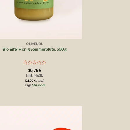
OLIVENÖL
Bio Eifel Honig Sommerblüte, 500 g
Bewertet
10,75
€
mit
Inkl. MwSt.
0
(
21,50
€
/ 1 kg)
von
zzgl.
Versand
5
Auf die
Wunschliste