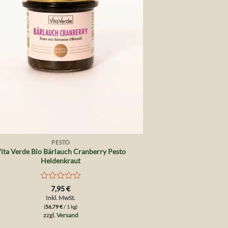
PESTO
ita Verde Bio Bärlauch Cranberry Pesto
Heldenkraut
Bewertet
7,95
€
mit
Inkl. MwSt.
0
(
56,79
€
/ 1 kg)
von
zzgl.
Versand
5