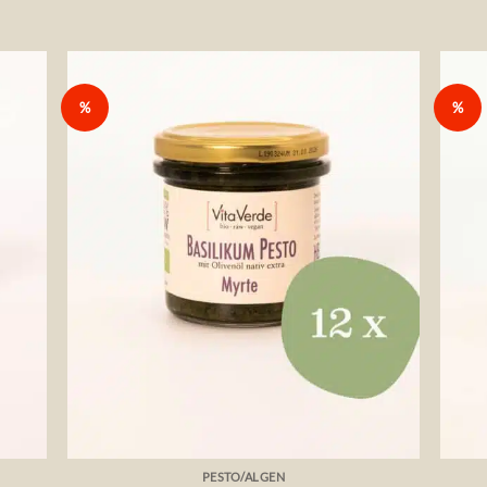
%
%
die
Auf die
liste
Wunschliste
+
+
PESTO/ALGEN