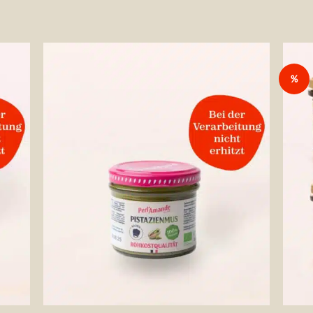
%
die
Auf die
liste
Wunschliste
+
+