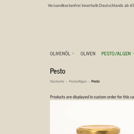
Zum
Versandkostenfrei innerhalb Deutschlands ab 6
Inhalt
springen
OLIVENÖL
OLIVEN
PESTO/ALGEN
Pesto
Startseite
»
Pesto/Algen
»
Pesto
Products are displayed in custom order for this c
Auf 
Wunsch