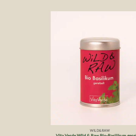
Auf 
Wunsch
+
WILD&RAW
Vita Verde Wild & Raw Bio-Basilikum gereb