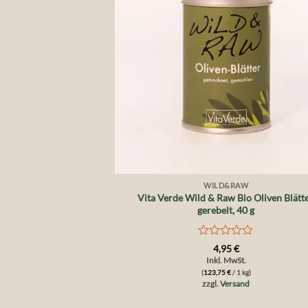
+
WILD&RAW
Vita Verde Wild & Raw Bio Oliven Blätte
gerebelt, 40 g
Bewertet
4,95
€
mit
Inkl. MwSt.
0
(
123,75
€
/ 1 kg)
von
zzgl.
Versand
5