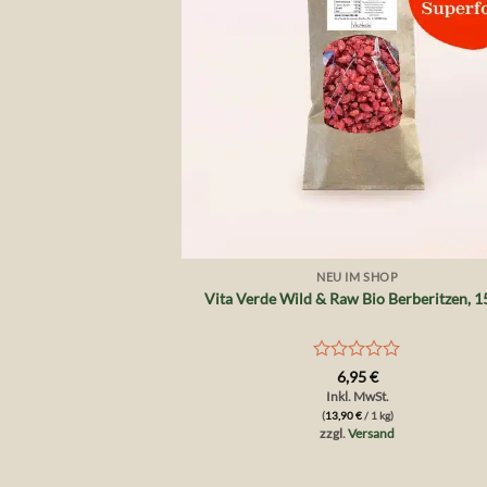
+
NEU IM SHOP
Vita Verde Wild & Raw Bio Berberitzen, 1
Bewertet
6,95
€
mit
Inkl. MwSt.
0
(
13,90
€
/ 1 kg)
von
zzgl.
Versand
5