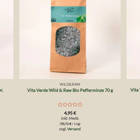
+
+
WILD&RAW
r,
Vita
Vita Verde Wild & Raw Bio Pefferminze 70 g
Bewertet
4,95
€
mit
Inkl. MwSt.
0
(
70,71
€
/ 1 kg)
von
zzgl.
Versand
5