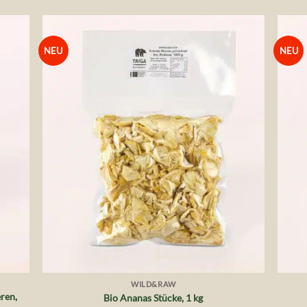
NEU
NEU
die
Auf die
liste
Wunschliste
+
+
WILD&RAW
ren,
Bio Ananas Stücke, 1 kg