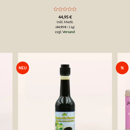
Bewertet
44,95
€
mit
Inkl. MwSt.
0
(
44,95
€
/ 1 kg)
von
zzgl.
Versand
5
NEU
%
die
Auf die
liste
Wunschliste