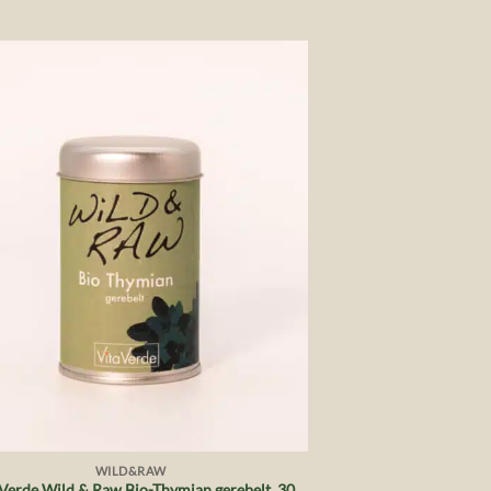
Auf die
Wunschliste
WILD&RAW
 Verde Wild & Raw Bio-Thymian gerebelt, 30