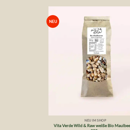
NEU
Auf 
Wunsch
+
NEU IM SHOP
Vita Verde Wild & Raw weiße Bio Maulbee