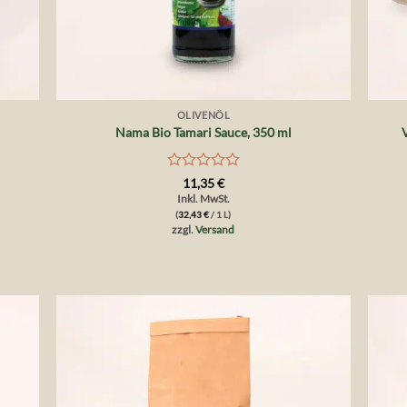
+
+
OLIVENÖL
Nama Bio Tamari Sauce, 350 ml
Bewertet
11,35
€
mit
Inkl. MwSt.
0
(
32,43
€
/ 1 L)
von
zzgl.
Versand
5
die
Auf die
liste
Wunschliste