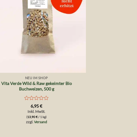
NEU IM SHOP
Vita Verde Wild & Raw gekeimter Bio
Buchweizen, 500 g
Bewertet
6,95
€
mit
Inkl. MwSt.
0
(
13,90
€
/ 1 kg)
von
zzgl.
Versand
5