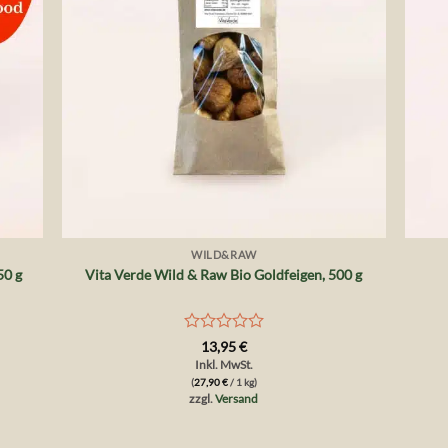
+
+
WILD&RAW
50 g
Vita Verde Wild & Raw Bio Goldfeigen, 500 g
Bewertet
13,95
€
mit
Inkl. MwSt.
0
(
27,90
€
/ 1 kg)
von
zzgl.
Versand
5