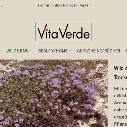
5€
Pionier in Bio · Rohkost · Vegan
WILD&RAW
BEAUTY/HOME
GUTSCHEINE/BÜCHER
Wild
Trock
Mit un
möchte
Aroma 
nahe l
ursprü
Pflanz