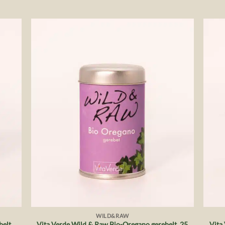
die
Auf die
liste
Wunschliste
+
+
WILD&RAW
elt,
Vita Verde Wild & Raw Bio-Oregano gerebelt, 25
Vita