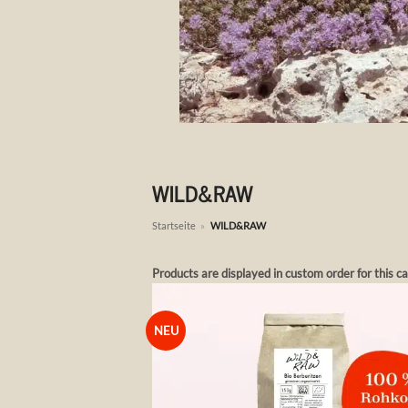
WILD&RAW
Startseite
»
WILD&RAW
Products are displayed in custom order for this c
NEU
Auf 
Wunsch