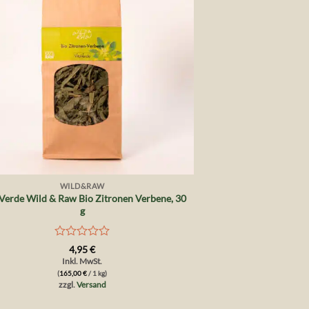
WILD&RAW
 Verde Wild & Raw Bio Zitronen Verbene, 30
g
Bewertet
4,95
€
mit
Inkl. MwSt.
0
(
165,00
€
/ 1 kg)
von
zzgl.
Versand
5