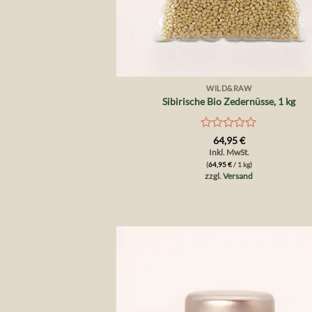
+
WILD&RAW
Sibirische Bio Zedernüsse, 1 kg
Bewertet
64,95
€
mit
Inkl. MwSt.
0
(
64,95
€
/ 1 kg)
von
zzgl.
Versand
5
Auf 
Wunsch