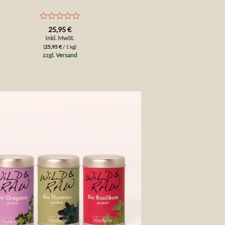
Bewertet
25,95
€
mit
Inkl. MwSt.
0
(
25,95
€
/ 1 kg)
von
zzgl.
Versand
5
Auf die
Wunschliste