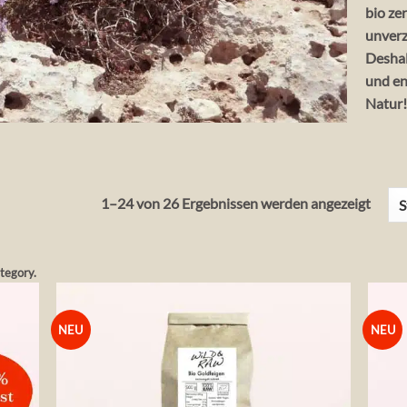
bio ze
unverz
Deshal
und en
Natur
1–24 von 26 Ergebnissen werden angezeigt
ategory.
NEU
NEU
die
Auf die
liste
Wunschliste