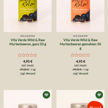
WILD&RAW
WILD&RAW
Vita Verde Wild & Raw
Vita Verde Wild & Raw
Myrtenbeeren, ganz 50 g
Myrtenbeeren gemahlen 50
g
Bewertet
Bewertet
4,95
€
4,95
€
mit
mit
Inkl. MwSt.
Inkl. MwSt.
0
0
(
99,00
€
/ 1 kg)
(
99,00
€
/ 1 kg)
von
von
zzgl.
Versand
zzgl.
Versand
5
5
Auf die
Auf die
Wunschliste
Wunschliste