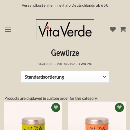
Zum
Versandkostenfrei innerhalb Deutschlands ab 65€
Inhalt
springen
Gewürze
Startseite
»
WILD&RAW
»
Gewürze
Products are displayed in custom order for this category.
Auf die
Auf die
Wunschliste
Wunschliste