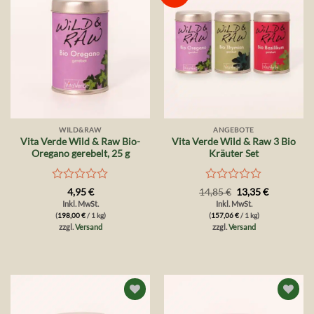
Wunschliste
Wunschliste
WILD&RAW
ANGEBOTE
Vita Verde Wild & Raw Bio-
Vita Verde Wild & Raw 3 Bio
Oregano gerebelt, 25 g
Kräuter Set
Bewertet
Bewertet
Ursprünglicher
Aktueller
4,95
€
14,85
€
13,35
€
Preis
Preis
mit
mit
Inkl. MwSt.
Inkl. MwSt.
war:
ist:
0
0
(
198,00
€
/ 1 kg)
(
157,06
€
/ 1 kg)
14,85 €
13,35 €.
von
von
zzgl.
Versand
zzgl.
Versand
5
5
Auf die
Auf die