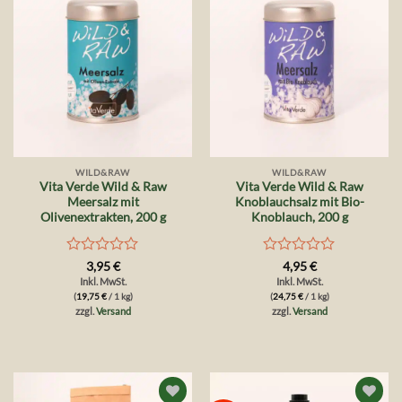
Wunschliste
Wunschliste
WILD&RAW
WILD&RAW
Vita Verde Wild & Raw
Vita Verde Wild & Raw
Meersalz mit
Knoblauchsalz mit Bio-
Olivenextrakten, 200 g
Knoblauch, 200 g
Bewertet
Bewertet
3,95
€
4,95
€
mit
mit
Inkl. MwSt.
Inkl. MwSt.
0
0
(
19,75
€
/ 1 kg)
(
24,75
€
/ 1 kg)
von
von
zzgl.
Versand
zzgl.
Versand
5
5