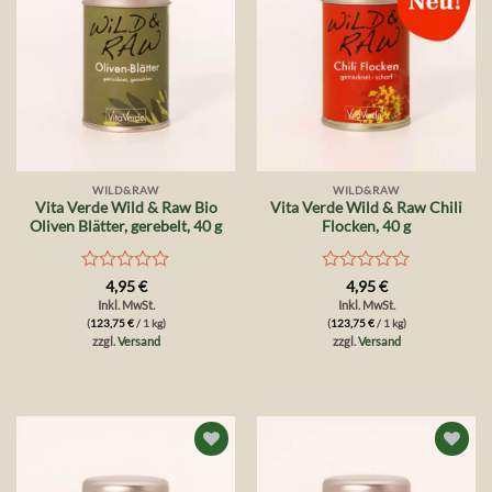
WILD&RAW
WILD&RAW
Vita Verde Wild & Raw Bio
Vita Verde Wild & Raw Chili
Oliven Blätter, gerebelt, 40 g
Flocken, 40 g
Bewertet
Bewertet
4,95
€
4,95
€
mit
mit
Inkl. MwSt.
Inkl. MwSt.
0
0
(
123,75
€
/ 1 kg)
(
123,75
€
/ 1 kg)
von
von
zzgl.
Versand
zzgl.
Versand
5
5
Auf die
Auf die
Wunschliste
Wunschliste