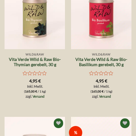
WILD&RAW
WILD&RAW
Vita Verde Wild & Raw Bio-
Vita Verde Wild & Raw Bio-
Thymian gerebelt, 30 g
Basilikum gerebelt, 30 g
Bewertet
Bewertet
4,95
€
4,95
€
mit
mit
Inkl. MwSt.
Inkl. MwSt.
0
0
(
165,00
€
/ 1 kg)
(
165,00
€
/ 1 kg)
von
von
zzgl.
Versand
zzgl.
Versand
5
5
Auf die
Auf die
%