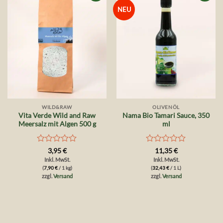
Auf die
Auf die
NEU
Wunschliste
Wunschliste
WILD&RAW
OLIVENÖL
Vita Verde Wild and Raw
Nama Bio Tamari Sauce, 350
Meersalz mit Algen 500 g
ml
Bewertet
Bewertet
3,95
€
11,35
€
mit
mit
Inkl. MwSt.
Inkl. MwSt.
0
0
(
7,90
€
/ 1 kg)
(
32,43
€
/ 1 L)
von
von
zzgl.
Versand
zzgl.
Versand
5
5