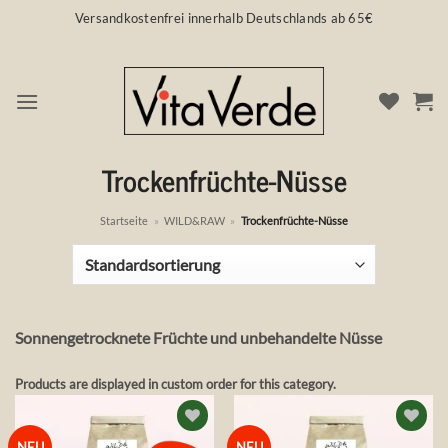
Zum
Versandkostenfrei innerhalb Deutschlands ab 65€
Inhalt
springen
Trockenfrüchte-Nüsse
Startseite
»
WILD&RAW
»
Trockenfrüchte-Nüsse
Sonnengetrocknete Früchte und unbehandelte Nüsse
Products are displayed in custom order for this category.
Auf die
Auf die
NEU
NEU