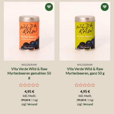
Auf die
Auf die
Wunschliste
Wunschliste
WILD&RAW
WILD&RAW
Vita Verde Wild & Raw
Vita Verde Wild & Raw
Myrtenbeeren gemahlen 50
Myrtenbeeren, ganz 50 g
g
Bewertet
Bewertet
4,95
€
4,95
€
mit
mit
Inkl. MwSt.
Inkl. MwSt.
0
0
(
99,00
€
/ 1 kg)
(
99,00
€
/ 1 kg)
von
von
zzgl.
Versand
zzgl.
Versand
5
5