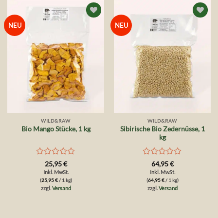
Auf die
Auf die
NEU
NEU
Wunschliste
Wunschliste
WILD&RAW
WILD&RAW
Sibirische Bio Zedernüsse, 1
Bio Mango Stücke, 1 kg
kg
Bewertet
Bewertet
25,95
€
64,95
€
mit
mit
Inkl. MwSt.
Inkl. MwSt.
0
0
(
25,95
€
/ 1 kg)
(
64,95
€
/ 1 kg)
von
von
zzgl.
Versand
zzgl.
Versand
5
5