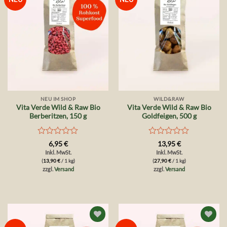
Wunschliste
Wunschliste
NEU IM SHOP
WILD&RAW
Vita Verde Wild & Raw Bio
Vita Verde Wild & Raw Bio
Berberitzen, 150 g
Goldfeigen, 500 g
Bewertet
Bewertet
6,95
€
13,95
€
mit
mit
Inkl. MwSt.
Inkl. MwSt.
0
0
(
13,90
€
/ 1 kg)
(
27,90
€
/ 1 kg)
von
von
zzgl.
Versand
zzgl.
Versand
5
5