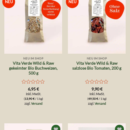
Auf die
Auf die
NEU
NEU
Wunschliste
Wunschliste
NEU IM SHOP
NEU IM SHOP
Vita Verde Wild & Raw
Vita Verde Wild & Raw
gekeimter Bio Buchweizen,
salzlose Bio Tomaten, 200 g
500 g
Bewertet
Bewertet
6,95
€
9,90
€
mit
mit
Inkl. MwSt.
Inkl. MwSt.
0
0
(
13,90
€
/ 1 kg)
(
49,50
€
/ 1 kg)
von
von
zzgl.
Versand
zzgl.
Versand
5
5