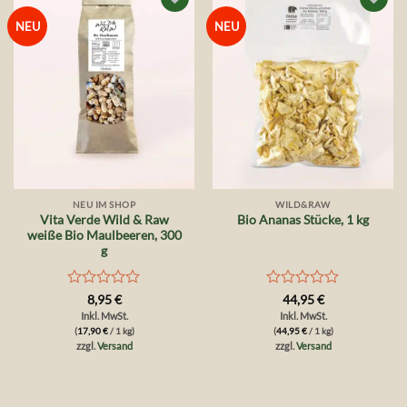
Auf die
Auf die
NEU
NEU
Wunschliste
Wunschliste
NEU IM SHOP
WILD&RAW
Vita Verde Wild & Raw
Bio Ananas Stücke, 1 kg
weiße Bio Maulbeeren, 300
g
Bewertet
Bewertet
8,95
€
44,95
€
mit
mit
Inkl. MwSt.
Inkl. MwSt.
0
0
(
17,90
€
/ 1 kg)
(
44,95
€
/ 1 kg)
von
von
zzgl.
Versand
zzgl.
Versand
5
5