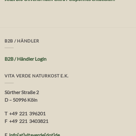
B2B / HÄNDLER
B2B / Händler Login
VITA VERDE NATURKOST E.K.
Sürther Straße 2
D – 50996 Köln
T +49 221 396201
F +49 221 3403821
E
info[at]vitaverde
[dot
]
de