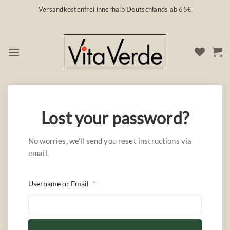
Zum
Versandkostenfrei innerhalb Deutschlands ab 65€
Inhalt
springen
PASSWORD RECOVERY
Lost your password?
No worries, we’ll send you reset instructions via
email.
Username or Email
*