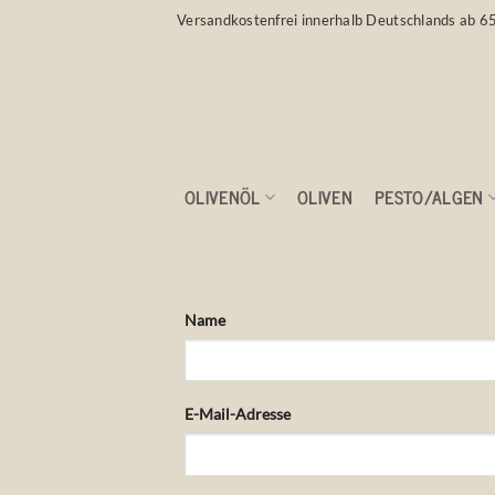
Zum
Versandkostenfrei innerhalb Deutschlands ab 6
Inhalt
springen
OLIVENÖL
OLIVEN
PESTO/ALGEN
VITA VERDE KONTAKT
Name
E-Mail-Adresse