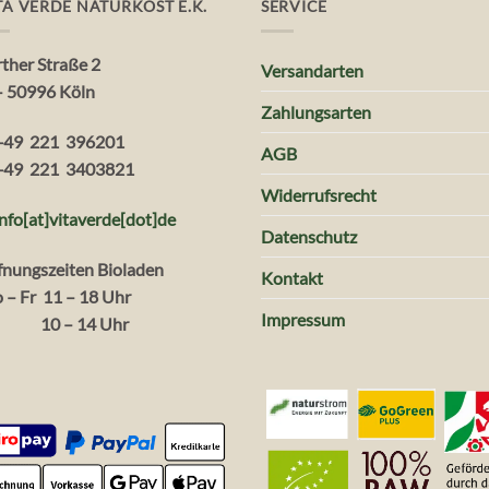
TA VERDE NATURKOST E.K.
SERVICE
rther Straße 2
Versandarten
– 50996 Köln
Zahlungsarten
+49 221 396201
AGB
+49 221 3403821
Widerrufsrecht
info[at]vitaverde
[dot
]
de
Datenschutz
fnungszeiten Bioladen
Kontakt
 – Fr 11 – 18 Uhr
Impressum
. 10 – 14 Uhr