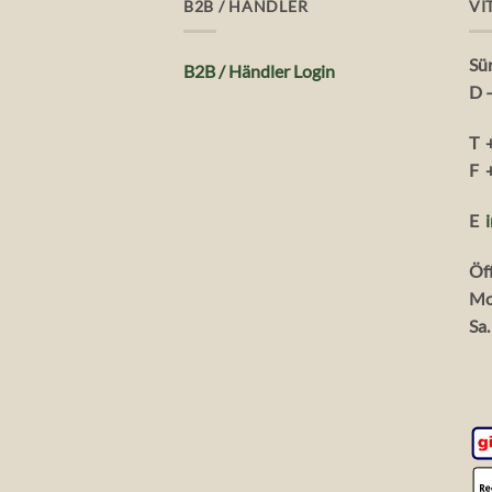
B2B / HÄNDLER
VI
Sü
B2B / Händler Login
D 
T 
F 
E
Öf
Mo
Sa