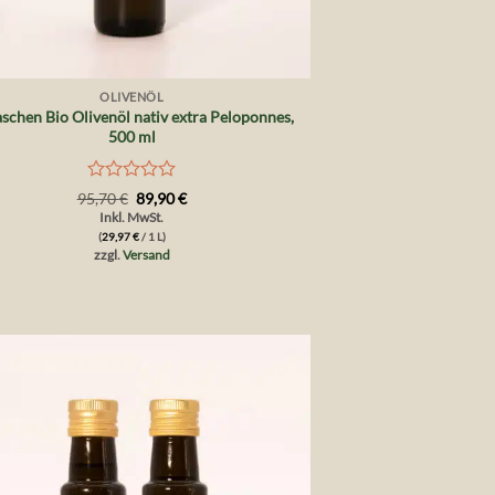
OLIVENÖL
aschen Bio Olivenöl nativ extra Peloponnes,
500 ml
Bewertet
Ursprünglicher
Aktueller
95,70
€
89,90
€
Preis
Preis
mit
Inkl. MwSt.
war:
ist:
0
(
29,97
€
/ 1 L)
95,70 €
89,90 €.
von
zzgl.
Versand
5
Auf die
Wunschliste