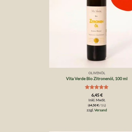
+
OLIVENÖL
Vita Verde Bio Zitronenöl, 100 ml
Bewertet
6,45
€
mit
5
von
Inkl. MwSt.
5
(
64,50
€
/ 1 L)
zzgl.
Versand