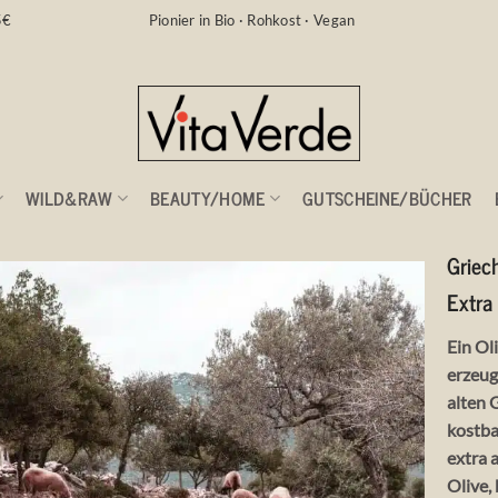
5€
Pionier in Bio · Rohkost · Vegan
WILD&RAW
BEAUTY/HOME
GUTSCHEINE/BÜCHER
Griec
Extra
Ein Ol
erzeug
alten 
kostba
extra 
Olive,