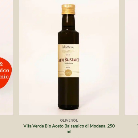
die
Auf die
liste
Wunschliste
+
+
OLIVENÖL
Vita Verde Bio Aceto Balsamico di Modena, 250
ml