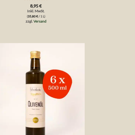
Bewertet
8,95
€
mit
5
von
Inkl. MwSt.
5
(
35,80
€
/ 1 L)
zzgl.
Versand
Auf die
Wunschliste