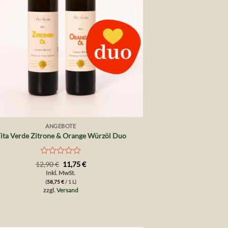
ANGEBOTE
ita Verde Zitrone & Orange Würzöl Duo
Bewertet
Ursprünglicher
Aktueller
12,90
€
11,75
€
Preis
Preis
mit
Inkl. MwSt.
war:
ist:
0
(
58,75
€
/ 1 L)
12,90 €
11,75 €.
von
zzgl.
Versand
5