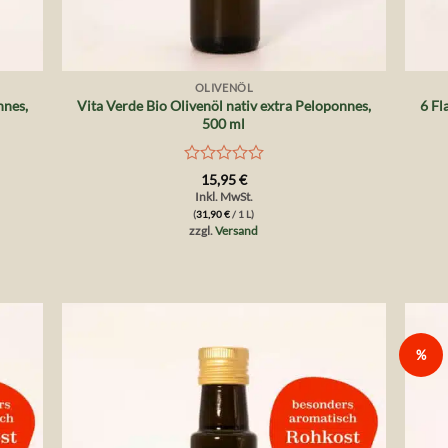
+
+
OLIVENÖL
nnes,
Vita Verde Bio Olivenöl nativ extra Peloponnes,
6 Fl
500 ml
Bewertet
15,95
€
mit
Inkl. MwSt.
0
(
31,90
€
/ 1 L)
von
zzgl.
Versand
5
%
die
Auf die
liste
Wunschliste