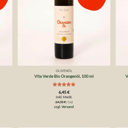
+
+
OLIVENÖL
Vita Verde Bio Orangenöl, 100 ml
V
Bewertet
6,45
€
mit
5
von
Inkl. MwSt.
5
(
64,50
€
/ 1 L)
zzgl.
Versand