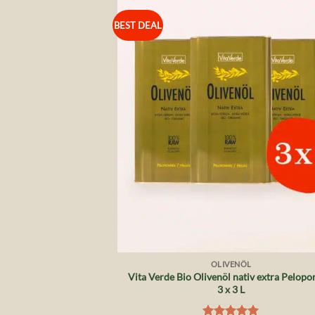
BEST DEAL
Auf 
Wunsch
+
OLIVENÖL
Vita Verde Bio Olivenöl nativ extra Pelopo
3 x 3 L