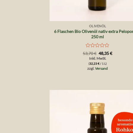
+
OLIVENÖL
6 Flaschen Bio Olivenöl nativ extra Pelopo
250 ml
Bewertet
Ursprünglicher
Aktueller
53,70
€
48,35
€
Preis
Preis
mit
Inkl. MwSt.
war:
ist:
0
(
32,23
€
/ 1 L)
53,70 €
48,35 €.
von
zzgl.
Versand
5
Auf 
Wunsch