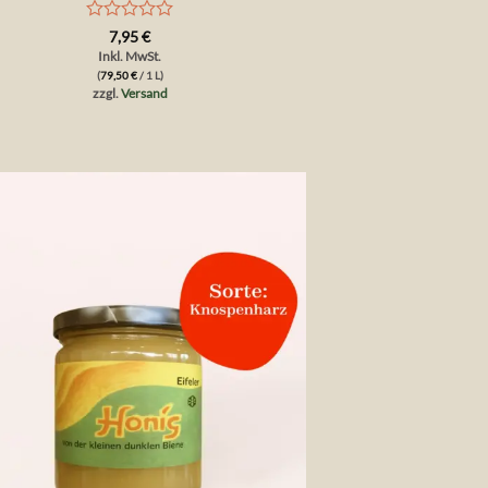
Bewertet
7,95
€
mit
Inkl. MwSt.
0
(
79,50
€
/ 1 L)
von
zzgl.
Versand
5
Auf die
Wunschliste