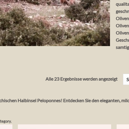
qualit
geschm
Oliven
Oliven
Oliven
Geschm
samtig
Alle 23 Ergebnisse werden angezeigt
echischen Halbinsel Peloponnes! Entdecken Sie den eleganten, mi
ategory.