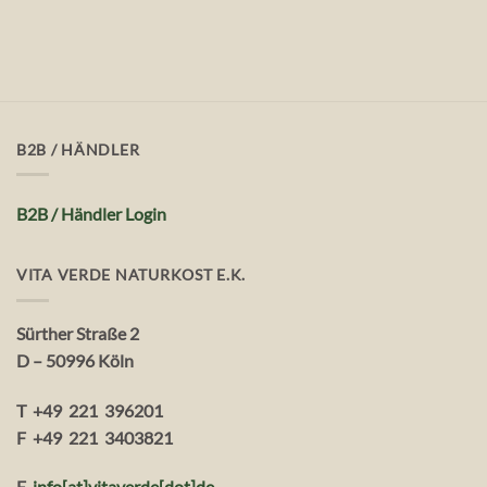
B2B / HÄNDLER
B2B / Händler Login
VITA VERDE NATURKOST E.K.
Sürther Straße 2
D – 50996 Köln
T +49 221 396201
F +49 221 3403821
E
info[at]vitaverde
[dot
]
de