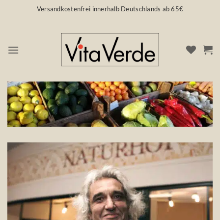
Zum
Versandkostenfrei innerhalb Deutschlands ab 65€
Inhalt
springen
EINKAUFSGEMEINSCHAFT ✓ NATURHOF RO