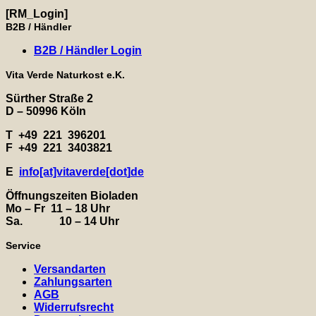
Login
[RM_Login]
B2B / Händler
B2B / Händler Login
Vita Verde Naturkost e.K.
Sürther Straße 2
D – 50996 Köln
T +49 221 396201
F +49 221 3403821
E
info[at]vitaverde
[dot
]
de
Öffnungszeiten Bioladen
Mo – Fr 11 – 18 Uhr
Sa. 10 – 14 Uhr
Service
Versandarten
Zahlungsarten
AGB
Widerrufsrecht