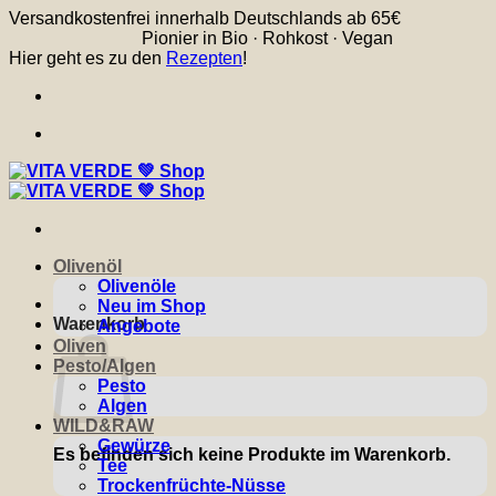
Zum
Versandkostenfrei innerhalb Deutschlands ab 65€
Inhalt
Pionier in Bio · Rohkost · Vegan
springen
Hier geht es zu den
Rezepten
!
Olivenöl
Olivenöle
Neu im Shop
Warenkorb
Angebote
Oliven
Pesto/Algen
Pesto
Algen
WILD&RAW
Gewürze
Es befinden sich keine Produkte im Warenkorb.
Tee
Trockenfrüchte-Nüsse