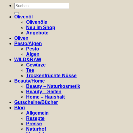
Suchen
nach:
Olivenöl
Olivenöle
Neu im Shop
Angebote
Oliven
Pesto/Algen
Pesto
Algen
WILD&RAW
Gewürze
Tee
Trockenfrüchte-Nüsse
Beauty/Home
Beauty – Naturkosmetik
Beauty – Seifen
Home – Haushalt
Gutscheine/Bücher
Blog
Allgemein
Rezepte
Presse
Naturhof