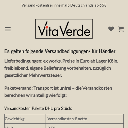
Zum
Versandkostenfrei innerhalb Deutschlands ab 65€
Inhalt
springen
VERSANDBEDINGUNGEN HÄNDLER
Es gelten folgende
Versandbedingungen
* für Händler
Lieferbedingungen:
ex works, Preise in Euro ab Lager Köln,
freibleibend, eigene Belieferung vorbehalten, zuzüglich
gesetzlicher Mehrwertsteuer.
Paketversand
: Transport ist unfrei – die Versandkosten
berechnen wir anteilig wie folgt:
Versandkosten
Pakete DHL pro Stück:
Gewicht kg
Versandkosten
€
netto