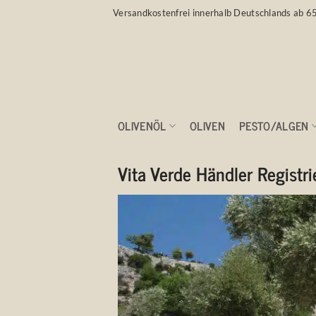
Zum
Versandkostenfrei innerhalb Deutschlands ab 6
Inhalt
springen
OLIVENÖL
OLIVEN
PESTO/ALGEN
VITA VERDE HÄNDLER 
Vita Verde Händler Registr