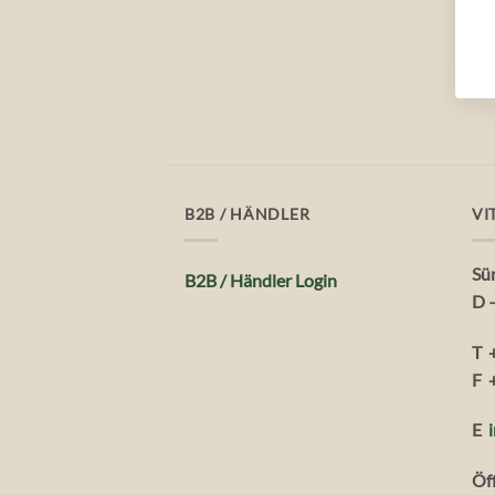
B2B / HÄNDLER
VI
Sü
B2B / Händler Login
D 
T 
F 
E
Öf