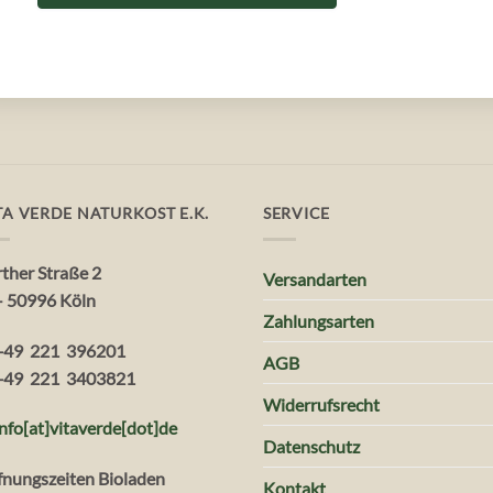
TA VERDE NATURKOST E.K.
SERVICE
rther Straße 2
Versandarten
– 50996 Köln
Zahlungsarten
+49 221 396201
AGB
+49 221 3403821
Widerrufsrecht
info[at]vitaverde
[dot
]
de
Datenschutz
fnungszeiten Bioladen
Kontakt