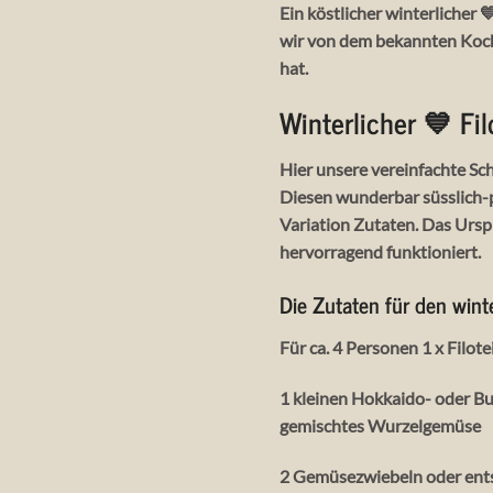
Ein köstlicher winterlicher
wir von dem bekannten Koch 
hat.
Winterlicher 💙 F
Hier unsere vereinfachte Sch
Diesen wunderbar süsslich-p
Variation Zutaten. Das Urspr
hervorragend funktioniert.
Die Zutaten für den win
Für ca. 4 Personen 1 x Filotei
1 kleinen Hokkaido- oder Bu
gemischtes Wurzelgemüse
2 Gemüsezwiebeln oder ents