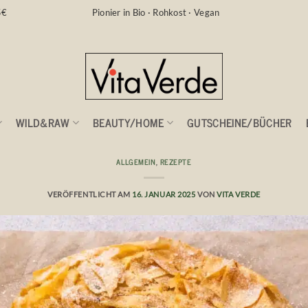
5€
Pionier in Bio · Rohkost · Vegan
WILD&RAW
BEAUTY/HOME
GUTSCHEINE/BÜCHER
ALLGEMEIN
,
REZEPTE
 Filoteig Gemüsekuchen
VERÖFFENTLICHT AM
16. JANUAR 2025
VON
VITA VERDE