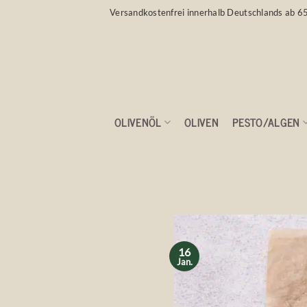
Zum
Versandkostenfrei innerhalb Deutschlands ab 6
Inhalt
springen
OLIVENÖL
OLIVEN
PESTO/ALGEN
Winterlicher 💙
16
Jan.