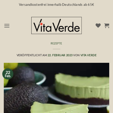
Zum
Versandkostenfrei innerhalb Deutschlands ab 65€
Inhalt
springen
REZEPTE
Avocado Cheesecake – vegan
VERÖFFENTLICHT AM
22. FEBRUAR 2023
VON
VITA VERDE
22
Feb.