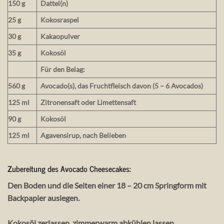
150 g
Dattel(n)
25 g
Kokosraspel
30 g
Kakaopulver
35 g
Kokosöl
Für den Belag:
560 g
Avocado(s), das Fruchtfleisch davon (5 – 6 Avocados)
125 ml
Zitronensaft oder Limettensaft
90 g
Kokosöl
125 ml
Agavensirup, nach Belieben
Zubereitung des Avocado Cheesecakes:
Den Boden und die Seiten einer 18 – 20 cm Springform mit
Backpapier auslegen.
Kokosöl zerlassen, zimmerwarm abkühlen lassen.