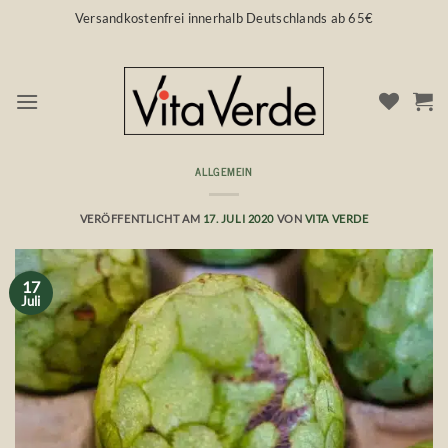
Zum
Versandkostenfrei innerhalb Deutschlands ab 65€
Inhalt
springen
ALLGEMEIN
Biosophie: Nahrung und das rechte Maß
VERÖFFENTLICHT AM
17. JULI 2020
VON
VITA VERDE
17
Juli