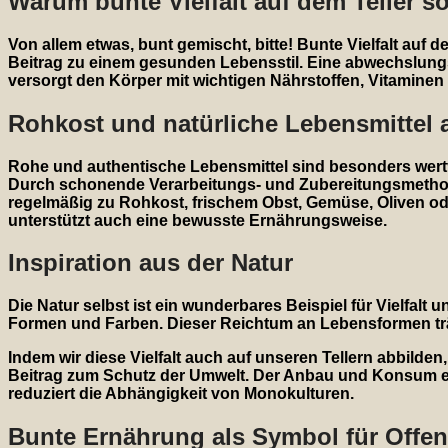
Warum bunte Vielfalt auf dem Teller so
Von allem etwas, bunt gemischt, bitte! Bunte Vielfalt auf d
Beitrag zu einem gesunden Lebensstil. Eine abwechslung
versorgt den Körper mit wichtigen Nährstoffen, Vitaminen
Rohkost und natürliche Lebensmittel a
Rohe und authentische Lebensmittel sind besonders wertvo
Durch schonende Verarbeitungs- und Zubereitungsmethod
regelmäßig zu Rohkost, frischem Obst, Gemüse, Oliven ode
unterstützt auch eine bewusste Ernährungsweise.
Inspiration aus der Natur
Die Natur selbst ist ein wunderbares Beispiel für Vielfalt u
Formen und Farben. Dieser Reichtum an Lebensformen träg
Indem wir diese Vielfalt auch auf unseren Tellern abbilden
Beitrag zum Schutz der Umwelt. Der Anbau und Konsum ein
reduziert die Abhängigkeit von Monokulturen.
Bunte Ernährung als Symbol für Offen