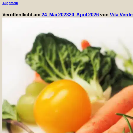
Allgemein
Bunte Vielfalt auf dem Teller
Veröffentlicht am
24. Mai 2023
20. April 2026
von
Vita Verde