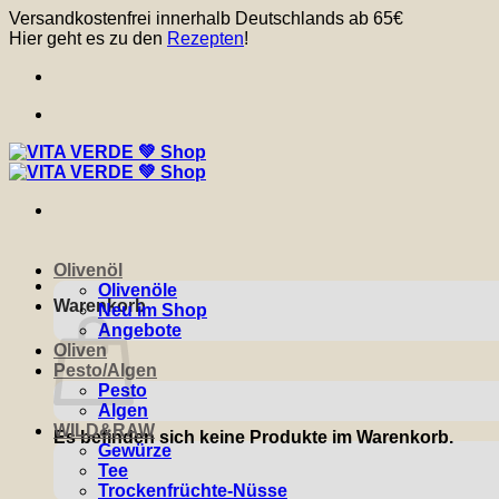
Zum
Versandkostenfrei innerhalb Deutschlands ab 65€
Inhalt
Hier geht es zu den
Rezepten
!
springen
Olivenöl
Olivenöle
Warenkorb
Neu im Shop
Angebote
Oliven
Pesto/Algen
Pesto
Algen
WILD&RAW
Es befinden sich keine Produkte im Warenkorb.
Gewürze
Tee
Trockenfrüchte-Nüsse