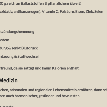
100 g, reich an Ballaststoffen & pflanzlichem Eiweiß
oxidativ, antikanzerogen), Vitamin C, Folsäure, Eisen, Zink, Selen
Entzündungshemmung
ystem
ldung & senkt Blutdruck
rdauung & Stoffwechsel
rfreund
, da sie sättigt und kaum Kalorien enthält.
 Medizin
ichen, saisonalen und regionalen Lebensmitteln ernähren, dann 
leben auch
harmonischer, gesünder und bewusster
.
n wusste: