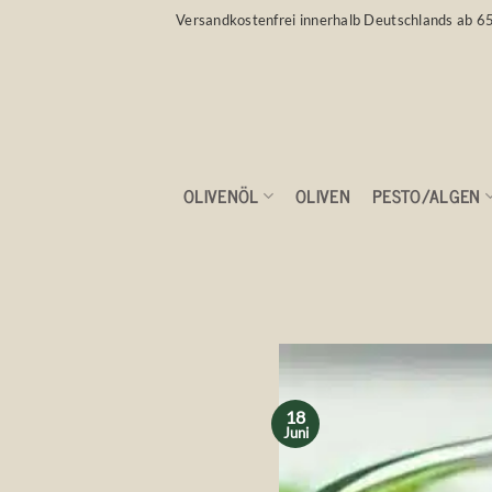
Zum
Versandkostenfrei innerhalb Deutschlands ab 6
Inhalt
springen
OLIVENÖL
OLIVEN
PESTO/ALGEN
Deine Medizin s
18
Juni