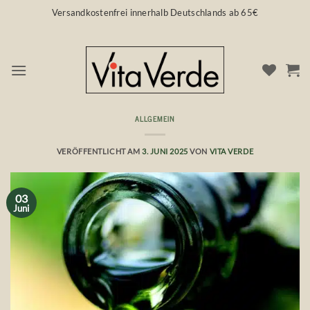
Zum
Versandkostenfrei innerhalb Deutschlands ab 65€
Inhalt
springen
ALLGEMEIN
Detox – Ölziehen 💛 mit Olivenöl
VERÖFFENTLICHT AM
3. JUNI 2025
VON
VITA VERDE
03
Juni