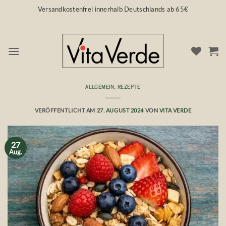
Zum
Versandkostenfrei innerhalb Deutschlands ab 65€
Inhalt
springen
ALLGEMEIN
,
REZEPTE
Ganz natürlich ❤️ Immunsystem boosten
VERÖFFENTLICHT AM
27. AUGUST 2024
VON
VITA VERDE
27
Aug.