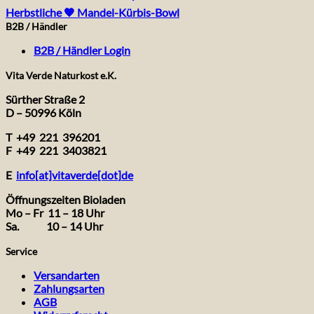
Herbstliche 🧡 Mandel-Kürbis-Bowl
B2B / Händler
B2B / Händler Login
Vita Verde Naturkost e.K.
Sürther Straße 2
D – 50996 Köln
T +49 221 396201
F +49 221 3403821
E
info[at]vitaverde
[dot
]
de
Öffnungszeiten Bioladen
Mo – Fr 11 – 18 Uhr
Sa. 10 – 14 Uhr
Service
Versandarten
Zahlungsarten
AGB