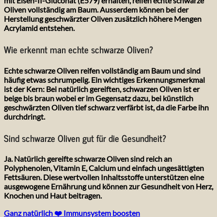
mit Eisen-II-Gluconat (E579) erhalten, reifen echte schwarze
Oliven vollständig am Baum. Ausserdem können bei der
Herstellung geschwärzter Oliven zusätzlich höhere Mengen
Acrylamid entstehen.
Wie erkennt man echte schwarze Oliven?
Echte schwarze Oliven reifen vollständig am Baum und sind
häufig etwas schrumpelig. Ein wichtiges Erkennungsmerkmal
ist der Kern: Bei natürlich gereiften, schwarzen Oliven ist er
beige bis braun wobei er im Gegensatz dazu, bei künstlich
geschwärzten Oliven tief schwarz verfärbt ist, da die Farbe ihn
durchdringt.
Sind schwarze Oliven gut für die Gesundheit?
Ja. Natürlich gereifte schwarze Oliven sind reich an
Polyphenolen, Vitamin E, Calcium und einfach ungesättigten
Fettsäuren. Diese wertvollen Inhaltsstoffe unterstützen eine
ausgewogene Ernährung und können zur Gesundheit von Herz,
Knochen und Haut beitragen.
Ganz natürlich ❤️ Immunsystem boosten