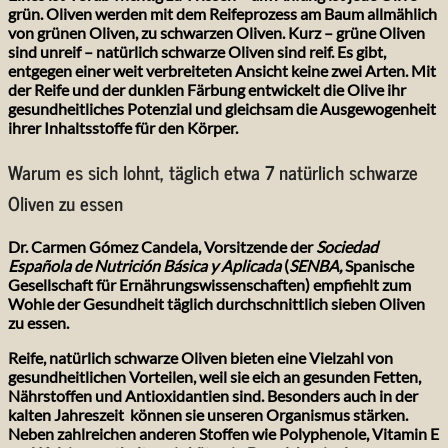
grün. Oliven werden mit dem Reifeprozess am Baum allmählich
von grünen Oliven, zu schwarzen Oliven. Kurz – grüne Oliven
sind unreif – natürlich schwarze Oliven sind reif. Es gibt,
entgegen einer weit verbreiteten Ansicht keine zwei Arten. Mit
der Reife und der dunklen Färbung entwickelt die Olive ihr
gesundheitliches Potenzial und gleichsam die Ausgewogenheit
ihrer Inhaltsstoffe für den Körper.
Warum es sich lohnt, täglich etwa 7 natürlich schwarze
Oliven zu essen
Dr. Carmen Gómez Candela, Vorsitzende der
Sociedad
Española de Nutrición Básica y Aplicada
(
SENBA,
Spanische
Gesellschaft für Ernährungswissenschaften) empfiehlt zum
Wohle der Gesundheit täglich durchschnittlich sieben Oliven
zu essen.
Reife, natürlich schwarze Oliven bieten eine Vielzahl von
gesundheitlichen Vorteilen, weil sie eich an gesunden Fetten,
Nährstoffen und Antioxidantien sind. Besonders auch in der
kalten Jahreszeit können sie unseren Organismus stärken.
Neben zahlreichen anderen Stoffen wie Polyphenole, Vitamin E