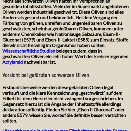
Nicht alle schwarzen Oliven halten ihr Versprechen an
gesunden Inhaltsstoffen. Viele der im Supermarkt angebotenen
Oliven werden industriell geschwärzt. Diese Oliven sind alles
Andere als gesund und bekömmlich. Bei dem Vorgang der
Färbung von grünen, unreifen und ungenießbaren Oliven zu
geschwärzten, scheinbar genießbaren Oliven, kommen unter
anderem Chemikalien wie Natronlauge, Salzsäure, Eisen-II-
Gluconat (E579) und Eisen-II-Laktat (E585) zum Einsatz. Stoffe
die wir nicht freiwillig im Organismus haben sollten.
Wissenschaftliche
Studien
belegen zudem, dass in
geschwärzten Oliven ein sehr hoher Wert des krebserregenden
Acrylamid
nachweisbar ist.
Vorsicht bei gefärbten schwarzen Oliven
Erstaunlicherweise werden diese gefärbten Oliven legal
verkauft und die klare Kennzeichnung „geschwärzt“ auf dem
Etikett ist dem Hersteller nicht zwingend vorgeschrieben. Im
Gegensatz hierzu ist die Angabe der Inhaltsstoffe allerdings
deklarationspflichtig. Finden Sie hier „Eisen II Gluconat“, oder
anders E579, wissen Sie, worauf Sie definitiv besser verzichten
sollten.
Hier erfahren sie in einem kurzen Filmbeitrag was beim Färben