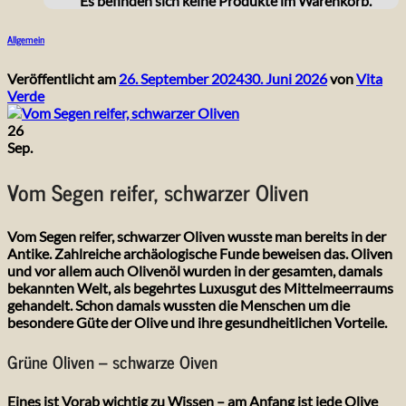
Es befinden sich keine Produkte im Warenkorb.
Allgemein
Vom Segen reifer, schwarzer Oliven
Veröffentlicht am
26. September 2024
30. Juni 2026
von
Vita
Verde
26
Sep.
Vom Segen reifer, schwarzer Oliven
Vom Segen reifer, schwarzer Oliven wusste man bereits in der
Antike. Zahlreiche archäologische Funde beweisen das. Oliven
und vor allem auch Olivenöl wurden in der gesamten, damals
bekannten Welt, als begehrtes Luxusgut des Mittelmeerraums
gehandelt. Schon damals wussten die Menschen um die
besondere Güte der Olive und ihre gesundheitlichen Vorteile.
Grüne Oliven – schwarze Oiven
Eines ist Vorab wichtig zu Wissen – am Anfang ist jede Olive