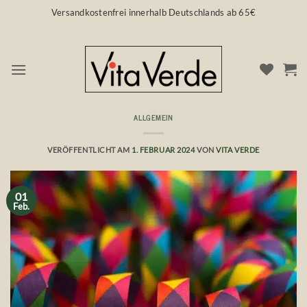
Zum
Versandkostenfrei innerhalb Deutschlands ab 65€
Inhalt
springen
ALLGEMEIN
Immunstärkung 🧡 vor Karneval
VERÖFFENTLICHT AM
1. FEBRUAR 2024
VON
VITA VERDE
01
Feb.