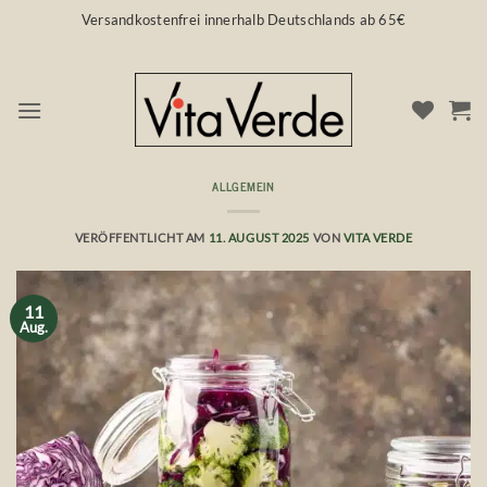
Zum
Versandkostenfrei innerhalb Deutschlands ab 65€
Inhalt
springen
ALLGEMEIN
Lebensmittel haltbar machen 💚 Rohkost Met
VERÖFFENTLICHT AM
11. AUGUST 2025
VON
VITA VERDE
11
Aug.