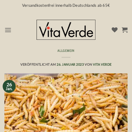
Zum
Versandkostenfrei innerhalb Deutschlands ab 65€
Inhalt
springen
ALLGEMEIN
Neue EU Lebensmittel Verordnung
VERÖFFENTLICHT AM
26. JANUAR 2023
VON
VITA VERDE
26
Jan.