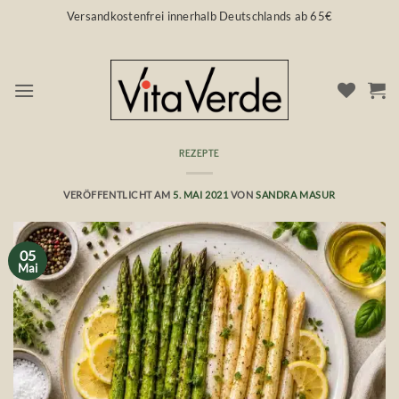
Zum
Versandkostenfrei innerhalb Deutschlands ab 65€
Inhalt
springen
REZEPTE
Ofenspargel mit Vita Verde Zitronenöl
VERÖFFENTLICHT AM
5. MAI 2021
VON
SANDRA MASUR
05
Mai