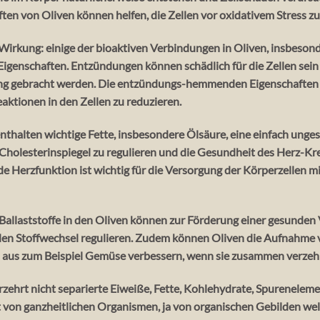
ten von Oliven können helfen, die Zellen vor oxidativem Stress zu
rkung: einige der bioaktiven Verbindungen in Oliven, insbesond
enschaften. Entzündungen können schädlich für die Zellen sei
ng gebracht werden. Die entzündungs-hemmenden Eigenschaften
aktionen in den Zellen zu reduzieren.
thalten wichtige Fette, insbesondere Ölsäure, eine einfach unges
 Cholesterinspiegel zu regulieren und die Gesundheit des Herz-Kr
de Herzfunktion ist wichtig für die Versorgung der Körperzellen m
allaststoffe in den Oliven können zur Förderung einer gesunden
n Stoffwechsel regulieren. Zudem können Oliven die Aufnahme v
 aus zum Beispiel Gemüse verbessern, wenn sie zusammen verzeh
zehrt nicht separierte Eiweiße, Fette, Kohlehydrate, Spurenelem
t von ganzheitlichen Organismen, ja von organischen Gebilden wel