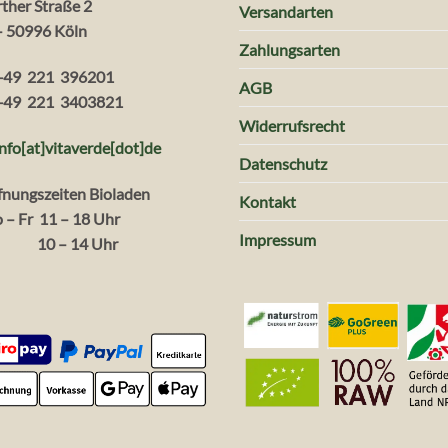
rther Straße 2
Versandarten
– 50996 Köln
Zahlungsarten
+49 221 396201
AGB
+49 221 3403821
Widerrufsrecht
info[at]vitaverde
[dot
]
de
Datenschutz
fnungszeiten Bioladen
Kontakt
 – Fr 11 – 18 Uhr
Impressum
. 10 – 14 Uhr