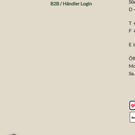
Sü
B2B / Händler Login
D 
T 
F 
E
Öf
Mo
Sa