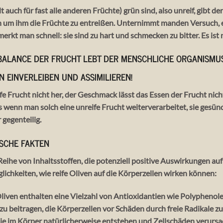
auch für fast alle anderen Früchte) grün sind, also unreif, gibt d
m ihm die Früchte zu entreißen. Unternimmt manden Versuch, ein
rkt man schnell: sie sind zu hart und schmecken zu bitter. Es ist 
BALANCE DER FRUCHT LEBT DER MENSCHLICHE ORGANISMU
N EINVERLEIBEN UND ASSIMILIEREN!
fe Frucht nicht her, der Geschmack lässt das Essen der Frucht nicht
s wenn man solch eine unreife Frucht weiterverarbeitet, sie gesün
 gegenteilig.
SCHE FAKTEN
Reihe von Inhaltsstoffen, die potenziell positive Auswirkungen au
lichkeiten, wie reife Oliven auf die Körperzellen wirken können:
liven enthalten eine Vielzahl von Antioxidantien wie Polyphenole
beitragen, die Körperzellen vor Schäden durch freie Radikale zu 
 die im Körper natürlicherweise entstehen und Zellschäden verurs