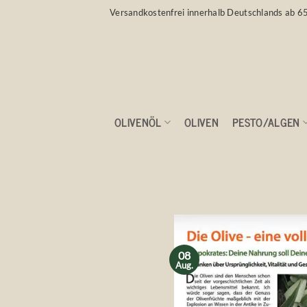
Zum
Versandkostenfrei innerhalb Deutschlands ab 6
Inhalt
springen
OLIVENÖL
OLIVEN
PESTO/ALGEN
Presse – Messe
08
Aug.