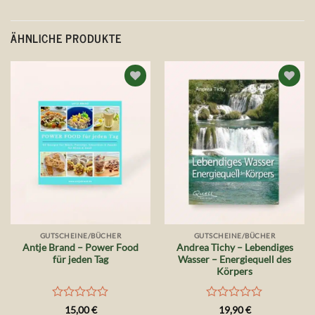
ÄHNLICHE PRODUKTE
Auf die
Auf die
Wunschliste
Wunschliste
GUTSCHEINE/BÜCHER
GUTSCHEINE/BÜCHER
Antje Brand – Power Food
Andrea Tichy – Lebendiges
für jeden Tag
Wasser – Energiequell des
Körpers
Bewertet
Bewertet
15,00
€
19,90
€