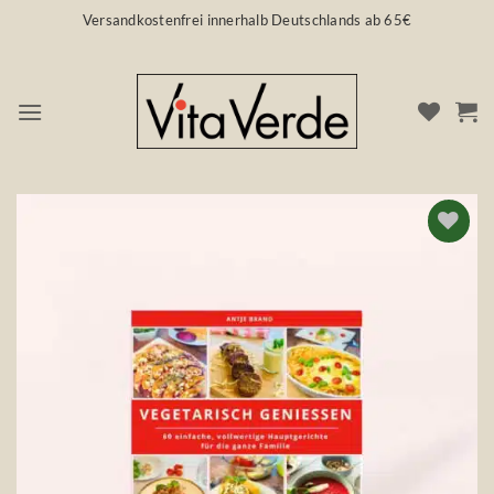
Zum
Versandkostenfrei innerhalb Deutschlands ab 65€
Inhalt
springen
Auf die
Wunschliste