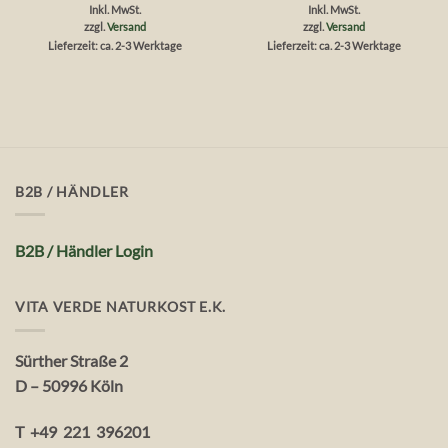
mit
mit
Inkl. MwSt.
Inkl. MwSt.
0
0
zzgl.
Versand
zzgl.
Versand
von
von
Lieferzeit: ca. 2-3 Werktage
Lieferzeit: ca. 2-3 Werktage
5
5
B2B / HÄNDLER
B2B / Händler Login
VITA VERDE NATURKOST E.K.
Sürther Straße 2
D – 50996 Köln
T +49 221 396201