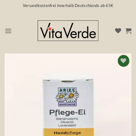
Zum
Versandkostenfrei innerhalb Deutschlands ab 65€
Inhalt
springen
Auf die
Wunschliste