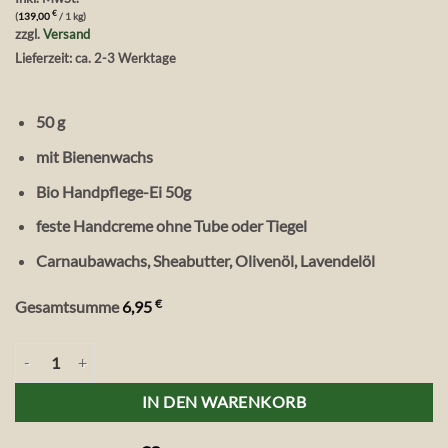
€
(
139,00
/ 1 kg)
zzgl.
Versand
Lieferzeit: ca. 2-3 Werktage
50 g
mit Bienenwachs
Bio Handpflege-Ei 50g
feste Handcreme ohne Tube oder Tiegel
Carnaubawachs, Sheabutter, Olivenöl, Lavendelöl
€
Gesamtsumme
6,95
Aries Bio Handpflege Ei, 50 g Menge
IN DEN WARENKORB