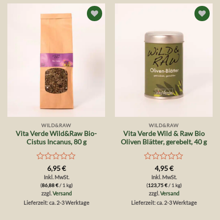
Auf die
Auf die
Wunschliste
Wunschliste
WILD&RAW
WILD&RAW
Vita Verde Wild&Raw Bio-
Vita Verde Wild & Raw Bio
Cistus Incanus, 80 g
Oliven Blätter, gerebelt, 40 g
Bewertet
Bewertet
6,95
€
4,95
€
mit
mit
Inkl. MwSt.
Inkl. MwSt.
0
0
(
86,88
€
/ 1 kg)
(
123,75
€
/ 1 kg)
von
von
zzgl.
Versand
zzgl.
Versand
5
5
Lieferzeit: ca. 2-3 Werktage
Lieferzeit: ca. 2-3 Werktage