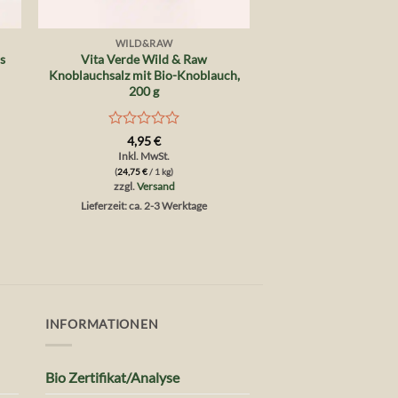
+
WILD&RAW
s
Vita Verde Wild & Raw
Knoblauchsalz mit Bio-Knoblauch,
200 g
Bewertet
4,95
€
mit
Inkl. MwSt.
0
(
24,75
€
/ 1 kg)
von
zzgl.
Versand
5
Lieferzeit: ca. 2-3 Werktage
INFORMATIONEN
Bio Zertifikat/Analyse