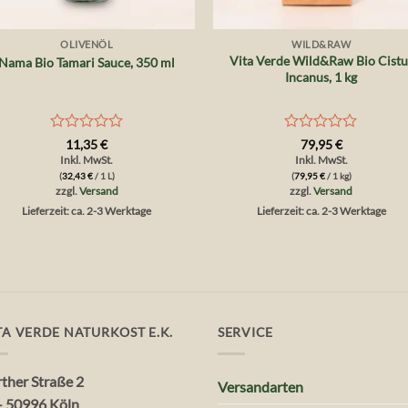
+
+
OLIVENÖL
WILD&RAW
Vita Verde Wild&Raw Bio Cistu
Nama Bio Tamari Sauce, 350 ml
Incanus, 1 kg
Bewertet
Bewertet
11,35
€
79,95
€
mit
mit
Inkl. MwSt.
Inkl. MwSt.
0
0
(
32,43
€
/ 1 L)
(
79,95
€
/ 1 kg)
von
von
zzgl.
Versand
zzgl.
Versand
5
5
Lieferzeit: ca. 2-3 Werktage
Lieferzeit: ca. 2-3 Werktage
TA VERDE NATURKOST E.K.
SERVICE
rther Straße 2
Versandarten
– 50996 Köln