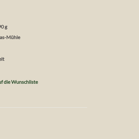
90 g
las-Mühle
lt
f die Wunschliste