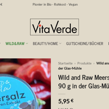
5€
Pionier in Bio · Rohkost · Vegan
WILD&RAW
BEAUTY/HOME
GUTSCHEINE/BÜCHER
Startseite
»
Produkte
»
Wild and
der Glas-Mühle
Wild and Raw Meersa
Auf die
Wunschliste
90 g in der Glas-Mü
5,95
€