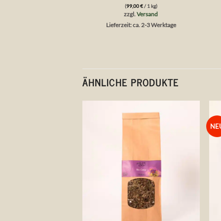
0
(
99,00
€
/ 1 kg)
von
zzgl.
Versand
5
Lieferzeit: ca. 2-3 Werktage
ÄHNLICHE PRODUKTE
NE
Auf die
Wunschliste