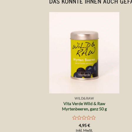
DAS KÖNNTE IHNEN AUCH GEF
Auf die
Wunschliste
+
WILD&RAW
Vita Verde Wild & Raw
Myrtenbeeren, ganz 50 g
Bewertet
4,95
€
mit
Inkl. MwSt.