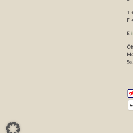
T 
F 
E
Öf
Mo
Sa