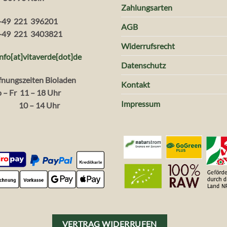
Zahlungsarten
+49 221 396201
AGB
+49 221 3403821
Widerrufsrecht
info[at]vitaverde
[dot
]
de
Datenschutz
fnungszeiten Bioladen
Kontakt
 – Fr 11 – 18 Uhr
Impressum
. 10 – 14 Uhr
VERTRAG WIDERRUFEN