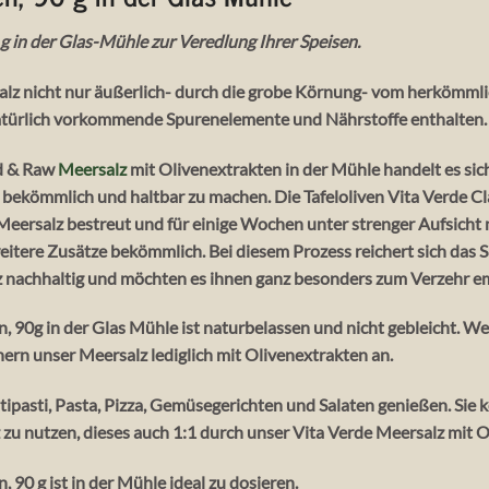
g in der Glas-Mühle zur Veredlung Ihrer Speisen.
alz nicht nur äußerlich- durch die grobe Körnung- vom herkömmlic
atürlich vorkommende Spurenelemente und Nährstoffe enthalten.
d & Raw
Meersalz
mit Olivenextrakten in der Mühle handelt es sic
bekömmlich und haltbar zu machen. Die Tafeloliven Vita Verde C
eersalz bestreut und für einige Wochen unter strenger Aufsicht m
eitere Zusätze bekömmlich. Bei diesem Prozess reichert sich das 
lz nachhaltig und möchten es ihnen ganz besonders zum Verzehr e
, 90g in der Glas Mühle ist naturbelassen und nicht gebleicht. W
hern unser Meersalz lediglich mit Olivenextrakten an.
tipasti, Pasta, Pizza, Gemüsegerichten und Salaten genießen. Sie 
zu nutzen, dieses auch 1:1 durch unser Vita Verde Meersalz mit O
90 g ist in der Mühle ideal zu dosieren.