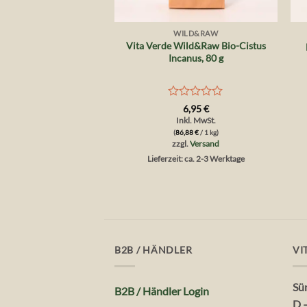
+
WILD&RAW
Vita Verde Wild&Raw Bio-Cistus
Incanus, 80 g
Bewertet
6,95
€
mit
Inkl. MwSt.
0
(
86,88
€
/ 1 kg)
von
zzgl.
Versand
5
Lieferzeit: ca. 2-3 Werktage
B2B / HÄNDLER
VI
Sü
B2B / Händler Login
D 