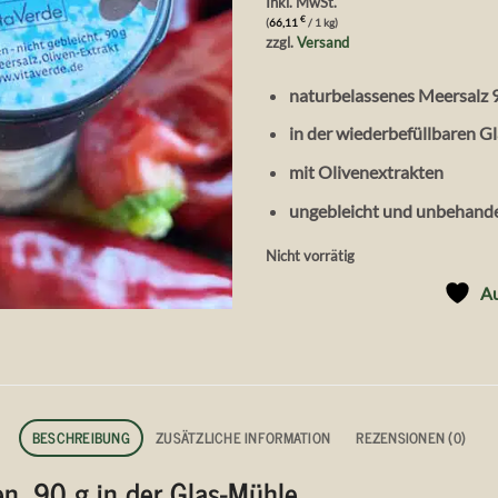
Inkl. MwSt.
€
(
66,11
/ 1 kg)
zzgl.
Versand
naturbelassenes Meersalz 
in der wiederbefüllbaren G
mit Olivenextrakten
ungebleicht und unbehande
Nicht vorrätig
Au
BESCHREIBUNG
ZUSÄTZLICHE INFORMATION
REZENSIONEN (0)
en, 90 g in der Glas-Mühle