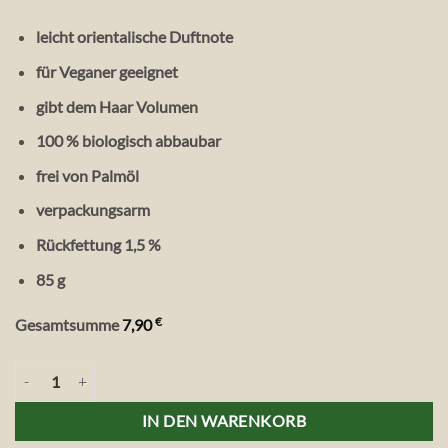
leicht orientalische Duftnote
für Veganer geeignet
gibt dem Haar Volumen
100 % biologisch abbaubar
frei von Palmöl
verpackungsarm
Rückfettung 1,5 %
85 g
€
Gesamtsumme
7,90
Savion Haarwaschseife Henna, 85 g Menge
IN DEN WARENKORB