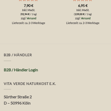
Bewertet
Bewertet
7,90
€
6,95
€
mit
mit
Inkl. MwSt.
Inkl. MwSt.
0
0
(
92,94
€
/ 1 kg)
(
139,00
€
/ 1 kg)
von
von
zzgl.
Versand
zzgl.
Versand
5
5
Lieferzeit: ca. 2-3 Werktage
Lieferzeit: ca. 2-3 Werktage
B2B / HÄNDLER
B2B / Händler Login
VITA VERDE NATURKOST E.K.
Sürther Straße 2
D – 50996 Köln