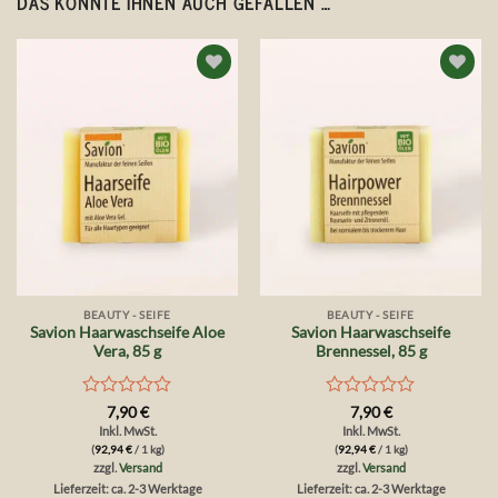
DAS KÖNNTE IHNEN AUCH GEFALLEN …
Auf die
Auf die
Wunschliste
Wunschliste
BEAUTY - SEIFE
BEAUTY - SEIFE
Savion Haarwaschseife Aloe
Savion Haarwaschseife
Vera, 85 g
Brennessel, 85 g
Bewertet
Bewertet
7,90
€
7,90
€
mit
mit
Inkl. MwSt.
Inkl. MwSt.
0
0
(
92,94
€
/ 1 kg)
(
92,94
€
/ 1 kg)
von
von
zzgl.
Versand
zzgl.
Versand
5
5
Lieferzeit: ca. 2-3 Werktage
Lieferzeit: ca. 2-3 Werktage