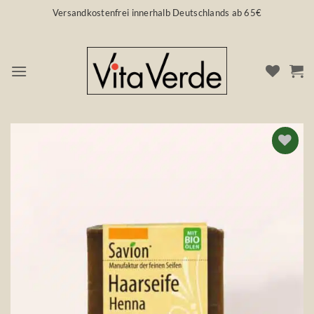
Zum
Versandkostenfrei innerhalb Deutschlands ab 65€
Inhalt
springen
Auf die
Wunschliste