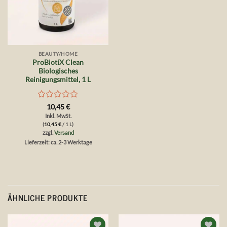
BEAUTY/HOME
ProBiotiX Clean
Biologisches
Reinigungsmittel, 1 L
Bewertet
10,45
€
mit
Inkl. MwSt.
0
(
10,45
€
/ 1 L)
von
zzgl.
Versand
5
Lieferzeit: ca. 2-3 Werktage
ÄHNLICHE PRODUKTE