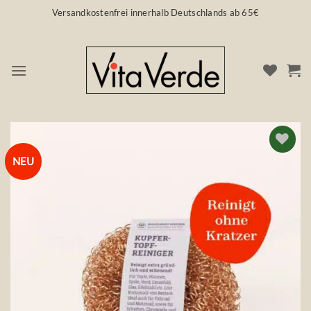
Zum
Versandkostenfrei innerhalb Deutschlands ab 65€
Inhalt
springen
NEU
Auf die
Wunschliste