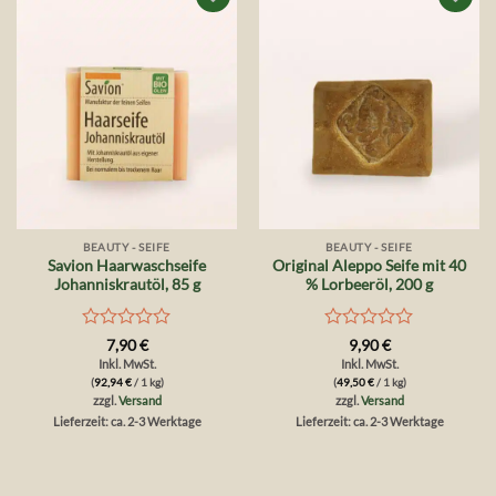
Auf die
Auf die
Wunschliste
Wunschliste
BEAUTY - SEIFE
BEAUTY - SEIFE
Savion Haarwaschseife
Original Aleppo Seife mit 40
Johanniskrautöl, 85 g
% Lorbeeröl, 200 g
Bewertet
Bewertet
7,90
€
9,90
€
mit
mit
Inkl. MwSt.
Inkl. MwSt.
0
0
(
92,94
€
/ 1 kg)
(
49,50
€
/ 1 kg)
von
von
zzgl.
Versand
zzgl.
Versand
5
5
Lieferzeit: ca. 2-3 Werktage
Lieferzeit: ca. 2-3 Werktage