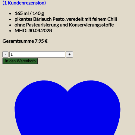
(
1
Kundenrezension)
165 ml / 140 g
pikantes Bärlauch Pesto, veredelt mit feinem Chili
ohne Pasteurisierung und Konservierungsstoffe
MHD: 30.04.2028
Gesamtsumme
7,95
€
Vita
Verde
In den Warenkorb
Bio
Bärlauch
Chili
Pesto
Heldenkraut
Menge