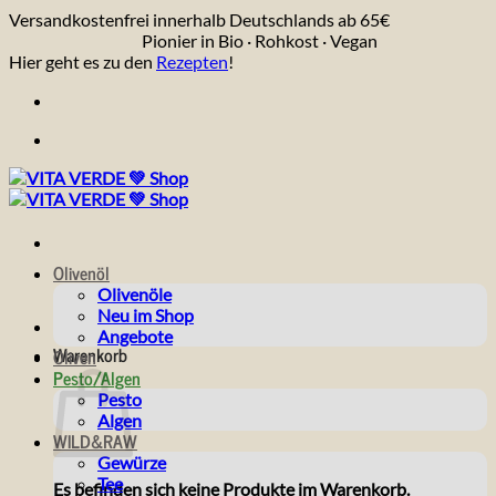
Zum
Versandkostenfrei innerhalb Deutschlands ab 65€
Inhalt
Pionier in Bio · Rohkost · Vegan
springen
Hier geht es zu den
Rezepten
!
Olivenöl
Olivenöle
Neu im Shop
Angebote
Warenkorb
Oliven
Pesto/Algen
Pesto
Algen
WILD&RAW
Gewürze
Tee
Es befinden sich keine Produkte im Warenkorb.