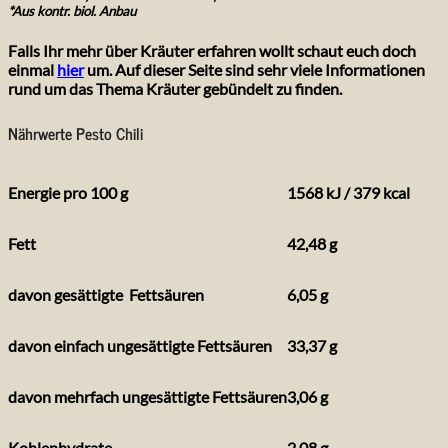
*Aus kontr. biol. Anbau
Falls Ihr mehr über Kräuter erfahren wollt schaut euch doch
einmal
hier
um. Auf dieser Seite sind sehr viele Informationen
rund um das Thema Kräuter gebündelt zu finden.
Nährwerte Pesto Chili
Energie pro 100 g
1568 kJ / 379 kcal
Fett
42,48 g
davon gesättigte
Fettsäuren
6,05 g
davon einfach ungesättigte Fettsäuren
33,37 g
davon mehrfach ungesättigte Fettsäuren
3,06 g
Kohlenhydrate
2,08 g