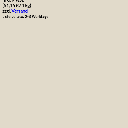
war:
ist:
(
51,16
€
/ 1 kg)
95,40 €
85,95 €.
zzgl.
Versand
Lieferzeit: ca. 2-3 Werktage