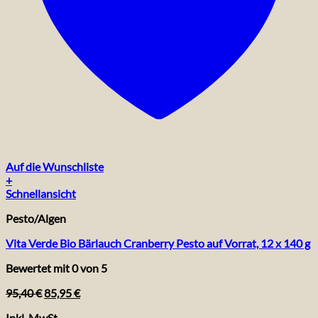
Auf die Wunschliste
+
Schnellansicht
Pesto/Algen
Vita Verde Bio Bärlauch Cranberry Pesto auf Vorrat, 12 x 140 g
Bewertet mit
0
von 5
Ursprünglicher
Aktueller
95,40
€
85,95
€
Preis
Preis
Inkl. MwSt.