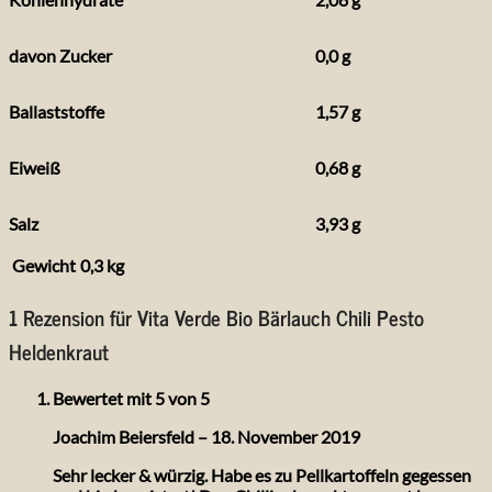
davon Zucker
0,0 g
Ballaststoffe
1,57 g
Eiweiß
0,68 g
Salz
3,93 g
Gewicht
0,3 kg
1 Rezension für
Vita Verde Bio Bärlauch Chili Pesto
Heldenkraut
Bewertet mit
5
von 5
Joachim Beiersfeld
–
18. November 2019
Sehr lecker & würzig. Habe es zu Pellkartoffeln gegessen