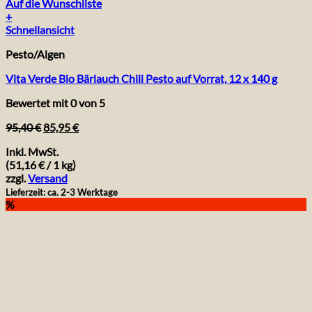
Auf die Wunschliste
+
Schnellansicht
Pesto/Algen
Vita Verde Bio Bärlauch Chili Pesto auf Vorrat, 12 x 140 g
Bewertet mit
0
von 5
Ursprünglicher
Aktueller
95,40
€
85,95
€
Preis
Preis
Inkl. MwSt.
war:
ist:
(
51,16
€
/ 1 kg)
95,40 €
85,95 €.
zzgl.
Versand
Lieferzeit: ca. 2-3 Werktage
%