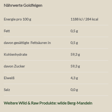
Nährwerte Goldfeigen
Energie pro 100 g
1188 kJ / 284 kcal
Fett
0,5 g
davon gesättigte
Fettsäuren in
0,5 g
Kohlenhydrate
59,3 g
davon Zucker
59,3 g
Eiweiß
4,3 g
Salz
0,0 g
Weitere Wild & Raw Produkte: wilde Berg-Mandeln