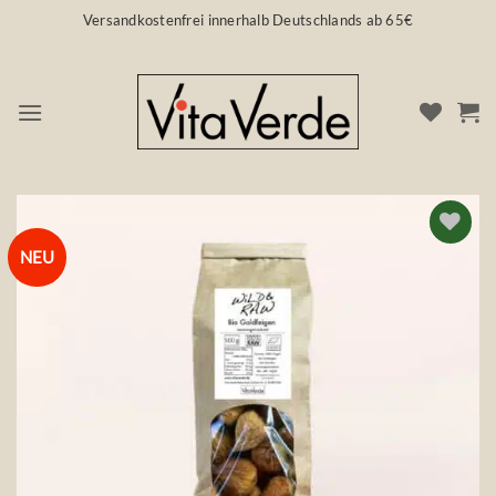
Zum
Versandkostenfrei innerhalb Deutschlands ab 65€
Inhalt
springen
NEU
Auf die
Wunschliste