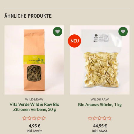
ÄHNLICHE PRODUKTE
Auf die
Auf die
NEU
Wunschliste
Wunschliste
WILD&RAW
WILD&RAW
Vita Verde Wild & Raw Bio
Bio Ananas Stücke, 1 kg
Zitronen Verbene, 30 g
Bewertet
Bewertet
4,95
€
44,95
€
mit
mit
Inkl. MwSt.
Inkl. MwSt.