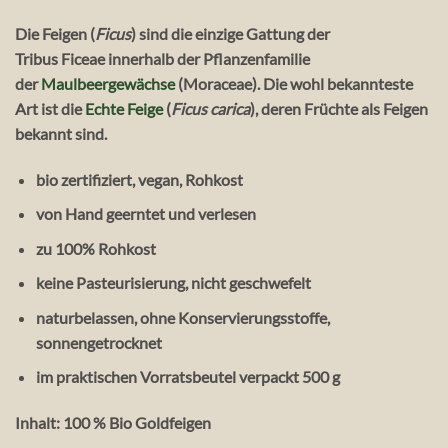
Die
Feigen
(
Ficus
) sind die einzige Gattung der
Tribus
Ficeae
innerhalb der Pflanzenfamilie
der
Maulbeergewächse
(Moraceae). Die wohl bekannteste
Art ist die
Echte Feige
(
Ficus carica
), deren Früchte als Feigen
bekannt sind.
bio zertifiziert, vegan, Rohkost
von Hand geerntet und verlesen
zu 100% Rohkost
keine Pasteurisierung, nicht geschwefelt
naturbelassen, ohne Konservierungsstoffe,
sonnengetrocknet
im praktischen Vorratsbeutel verpackt 500 g
Inhalt: 100 % Bio Goldfeigen