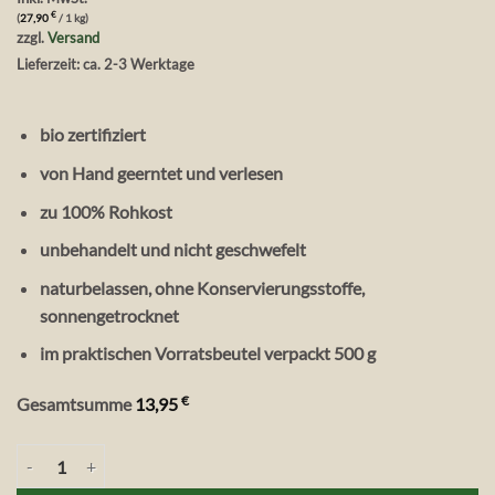
€
(
27,90
/ 1 kg)
zzgl.
Versand
Lieferzeit: ca. 2-3 Werktage
bio zertifiziert
von Hand geerntet und verlesen
zu 100% Rohkost
unbehandelt und nicht geschwefelt
naturbelassen, ohne Konservierungsstoffe,
sonnengetrocknet
im praktischen Vorratsbeutel verpackt 500 g
€
Gesamtsumme
13,95
Vita Verde Wild & Raw Bio Goldfeigen, 500 g Menge