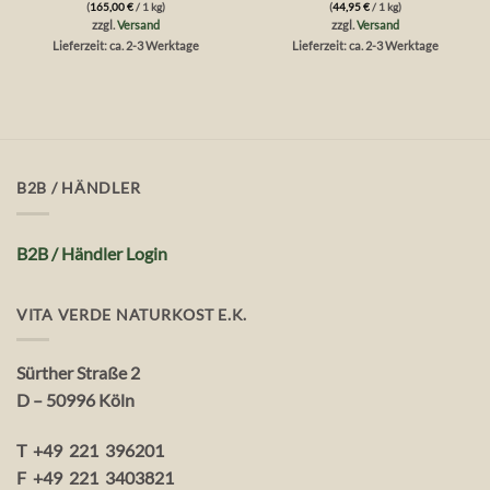
0
0
(
165,00
€
/ 1 kg)
(
44,95
€
/ 1 kg)
von
von
zzgl.
Versand
zzgl.
Versand
5
5
Lieferzeit: ca. 2-3 Werktage
Lieferzeit: ca. 2-3 Werktage
B2B / HÄNDLER
B2B / Händler Login
VITA VERDE NATURKOST E.K.
Sürther Straße 2
D – 50996 Köln
T +49 221 396201
F +49 221 3403821