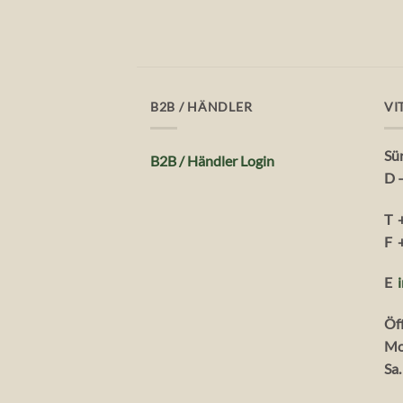
B2B / HÄNDLER
VI
Sü
B2B / Händler Login
D 
T 
F 
E
Öf
Mo
Sa