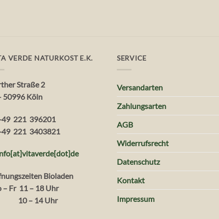
TA VERDE NATURKOST E.K.
SERVICE
rther Straße 2
Versandarten
– 50996 Köln
Zahlungsarten
+49 221 396201
AGB
+49 221 3403821
Widerrufsrecht
info[at]vitaverde
[dot
]
de
Datenschutz
fnungszeiten Bioladen
Kontakt
 – Fr 11 – 18 Uhr
Impressum
. 10 – 14 Uhr