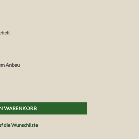
ebelt
hem Anbau
an gerebelt, 30 g Menge
EN WARENKORB
f die Wunschliste