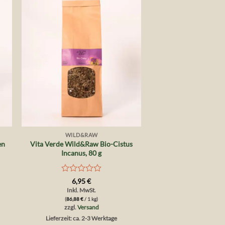
Auf die
te
Wunschliste
+
WILD&RAW
en
Vita Verde Wild&Raw Bio-Cistus
Incanus, 80 g
Bewertet
6,95
€
mit
Inkl. MwSt.
0
(
86,88
€
/ 1 kg)
von
zzgl.
Versand
5
Lieferzeit: ca. 2-3 Werktage