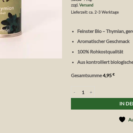
zzgl.
Versand
Lieferzeit: ca. 2-3 Werktage
Feinster Bio – Thymian, ger
Aromatischer Geschmack
100% Rohkostqualität
Aus kontrolliert biologisc
€
Gesamtsumme
4,95
Vita Verde Wild & Raw Bio-Thymi
IN D
Au