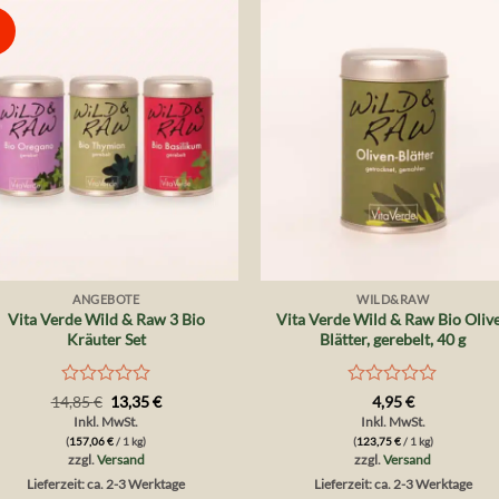
Auf die
Auf die
Wunschliste
Wunschlis
+
+
ANGEBOTE
WILD&RAW
Vita Verde Wild & Raw 3 Bio
Vita Verde Wild & Raw Bio Oliv
Kräuter Set
Blätter, gerebelt, 40 g
Bewertet
Bewertet
Ursprünglicher
Aktueller
14,85
€
13,35
€
4,95
€
Preis
Preis
mit
mit
Inkl. MwSt.
Inkl. MwSt.
war:
ist:
0
0
(
157,06
€
/ 1 kg)
(
123,75
€
/ 1 kg)
14,85 €
13,35 €.
von
von
zzgl.
Versand
zzgl.
Versand
5
5
Lieferzeit: ca. 2-3 Werktage
Lieferzeit: ca. 2-3 Werktage