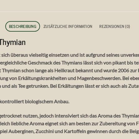
BESCHREIBUNG
ZUSÄTZLICHE INFORMATION
REZENSIONEN (0)
-Thymian
sich überaus vielseitig einsetzen und ist aufgrund seines unverk
rgleichliche Geschmack des Thymians lässt sich von pikant bis te
 Thymian schon lange als Heilkraut bekannt und wurde 2006 zur He
pfung von Erkältungskrankheiten und Magenbeschwerden. Bei eb
d als Tee getrunken. Bei Erkältungen lässt er sich auch als Zuta
ontrolliert biologischem Anbau.
h getrocknet nutzen, jedoch intensiviert sich das Aroma des Thymia
ugleich liebliche Aroma eignet sich am besten zur Zubereitung von
piel Auberginen, Zucchini und Kartoffeln gewinnen durch die B