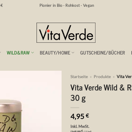
5€
Pionier in Bio · Rohkost · Vegan
WILD&RAW
BEAUTY/HOME
GUTSCHEINE/BÜCHER
Startseite
»
Produkte
»
Vita Ver
Vita Verde Wild & R
Auf die
30 g
Wunschliste
4,95
€
Inkl. MwSt.
€
(
165,00
/ 1 kg)