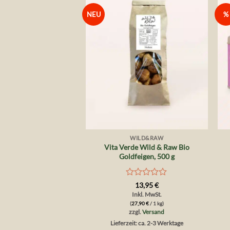
NEU
%
Auf die
Wunschliste
+
WILD&RAW
Vita Verde Wild & Raw Bio
Goldfeigen, 500 g
Bewertet
13,95
€
mit
Inkl. MwSt.
0
(
27,90
€
/ 1 kg)
von
zzgl.
Versand
5
Lieferzeit: ca. 2-3 Werktage