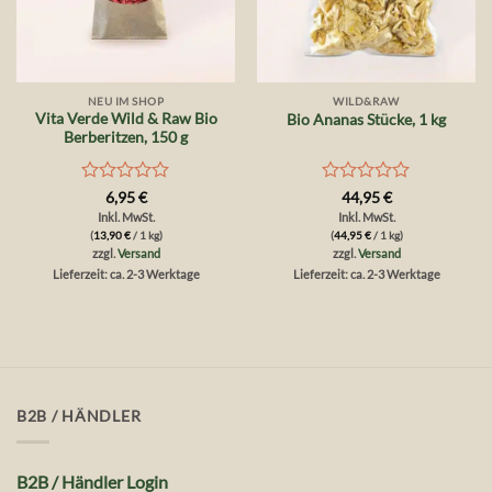
NEU IM SHOP
WILD&RAW
Vita Verde Wild & Raw Bio
Bio Ananas Stücke, 1 kg
Berberitzen, 150 g
Bewertet
Bewertet
6,95
€
44,95
€
mit
mit
Inkl. MwSt.
Inkl. MwSt.
0
0
(
13,90
€
/ 1 kg)
(
44,95
€
/ 1 kg)
von
von
zzgl.
Versand
zzgl.
Versand
5
5
Lieferzeit: ca. 2-3 Werktage
Lieferzeit: ca. 2-3 Werktage
B2B / HÄNDLER
B2B / Händler Login