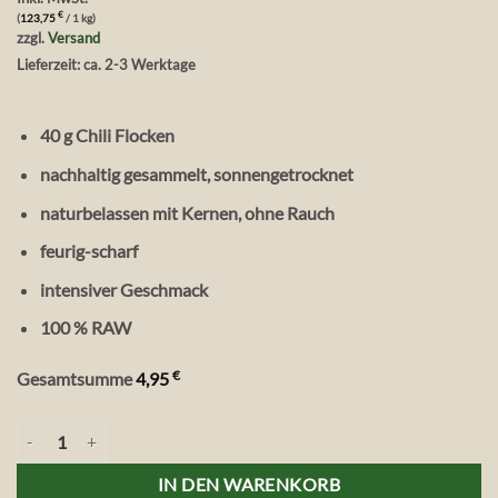
€
(
123,75
/ 1 kg)
zzgl.
Versand
Lieferzeit: ca. 2-3 Werktage
40 g Chili Flocken
nachhaltig gesammelt, sonnengetrocknet
naturbelassen mit Kernen, ohne Rauch
feurig-scharf
intensiver Geschmack
100 % RAW
€
Gesamtsumme
4,95
Vita Verde Wild & Raw Chili Flocken, 40 g Menge
IN DEN WARENKORB