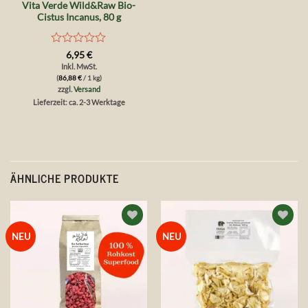
Vita Verde Wild&Raw Bio-
Cistus Incanus, 80 g
Bewertet
6,95
€
mit
Inkl. MwSt.
0
(
86,88
€
/ 1 kg)
von
zzgl.
Versand
5
Lieferzeit: ca. 2-3 Werktage
ÄHNLICHE PRODUKTE
Auf die
Auf die
NEU
NEU
Wunschliste
Wunschliste