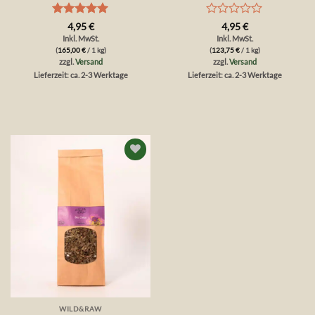
Bewertet
Bewertet
4,95
€
4,95
€
mit
5
von
mit
Inkl. MwSt.
Inkl. MwSt.
5
0
(
165,00
€
/ 1 kg)
(
123,75
€
/ 1 kg)
von
zzgl.
Versand
zzgl.
Versand
5
Lieferzeit: ca. 2-3 Werktage
Lieferzeit: ca. 2-3 Werktage
Auf die
Wunschliste
WILD&RAW