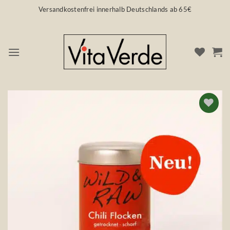
Zum
Versandkostenfrei innerhalb Deutschlands ab 65€
Inhalt
springen
Auf die
Wunschliste