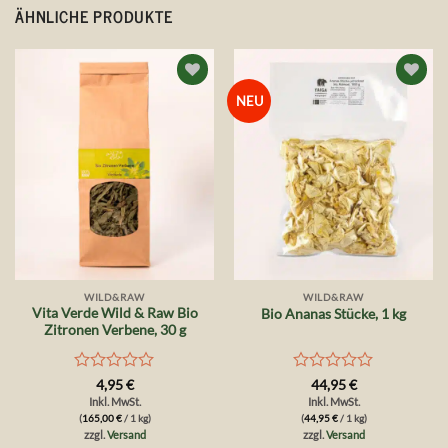
ÄHNLICHE PRODUKTE
Auf die
Auf die
NEU
Wunschliste
Wunschliste
WILD&RAW
WILD&RAW
Vita Verde Wild & Raw Bio
Bio Ananas Stücke, 1 kg
Zitronen Verbene, 30 g
Bewertet
Bewertet
4,95
€
44,95
€
mit
mit
Inkl. MwSt.
Inkl. MwSt.
0
0
(
165,00
€
/ 1 kg)
(
44,95
€
/ 1 kg)
von
von
zzgl.
Versand
zzgl.
Versand
5
5