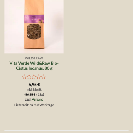
Wunschliste
WILD&RAW
Vita Verde Wild&Raw Bio-
Cistus Incanus, 80 g
Bewertet
6,95
€
mit
Inkl. MwSt.
0
(
86,88
€
/ 1 kg)
von
zzgl.
Versand
5
Lieferzeit: ca. 2-3 Werktage