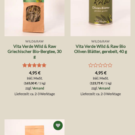
WILD&RAW
WILD&RAW
Vita Verde Wild & Raw
Vita Verde Wild & Raw Bio
Griechischer Bio-Bergtee, 30
Oliven Blätter, gerebelt, 40 g
g
Bewertet
Bewertet
4,95
€
4,95
€
mit
5
von
mit
Inkl. MwSt.
Inkl. MwSt.
5
0
(
165,00
€
/ 1 kg)
(
123,75
€
/ 1 kg)
von
zzgl.
Versand
zzgl.
Versand
5
Lieferzeit: ca. 2-3 Werktage
Lieferzeit: ca. 2-3 Werktage
Auf die