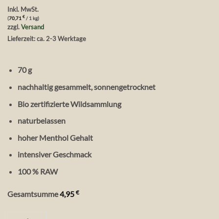
Inkl. MwSt.
€
(
70,71
/ 1 kg)
zzgl.
Versand
Lieferzeit: ca. 2-3 Werktage
70 g
nachhaltig gesammelt, sonnengetrocknet
Bio zertifizierte Wildsammlung
naturbelassen
hoher Menthol Gehalt
intensiver Geschmack
100 % RAW
€
Gesamtsumme
4,95
Vita Verde Wild & Raw Bio Pefferminze 70 g Menge