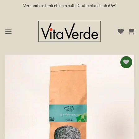
Zum
Versandkostenfrei innerhalb Deutschlands ab 65€
Inhalt
springen
Auf die
Wunschliste