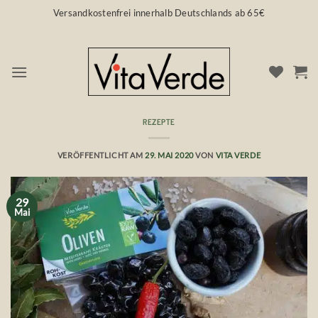
Zum
Versandkostenfrei innerhalb Deutschlands ab 65€
Inhalt
springen
REZEPTE
Rohkost Dip mit Oliven
VERÖFFENTLICHT AM
29. MAI 2020
VON
VITA VERDE
29
Mai