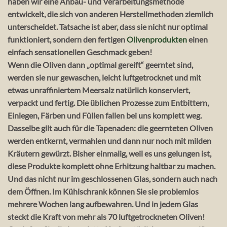
haben wir eine Anbau- und Verarbeitungsmethode
entwickelt, die sich von anderen Herstellmethoden ziemlich
unterscheidet. Tatsache ist aber, dass sie nicht nur optimal
funktioniert, sondern den fertigen
Olivenprodukten
einen
einfach sensationellen Geschmack geben!
Wenn die Oliven dann „optimal gereift“ geerntet sind,
werden sie nur gewaschen, leicht luftgetrocknet und mit
etwas unraffiniertem Meersalz natürlich konserviert,
verpackt und fertig. Die üblichen Prozesse zum Entbittern,
Einlegen, Färben und Füllen fallen bei uns komplett weg.
Dasselbe gilt auch für die Tapenaden: die geernteten Oliven
werden entkernt, vermahlen und dann nur noch mit milden
Kräutern gewürzt. Bisher einmalig, weil es uns gelungen ist,
diese Produkte komplett ohne Erhitzung haltbar zu machen.
Und das nicht nur im geschlossenen Glas, sondern auch nach
dem Öffnen. Im Kühlschrank können Sie sie problemlos
mehrere Wochen lang aufbewahren. Und in jedem Glas
steckt die Kraft von mehr als 70 luftgetrockneten Oliven!