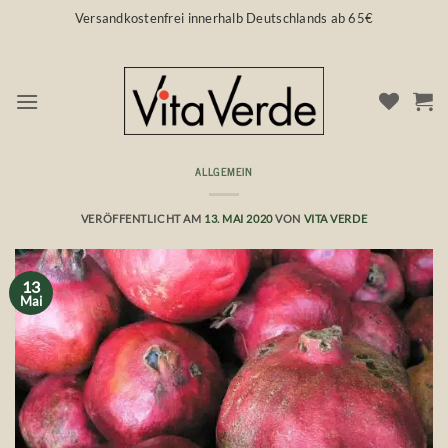
Zum
Versandkostenfrei innerhalb Deutschlands ab 65€
Inhalt
springen
ALLGEMEIN
Rohkost – Ja, bitte!
VERÖFFENTLICHT AM
13. MAI 2020
VON
VITA VERDE
13
Mai