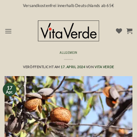
Zum
Versandkostenfrei innerhalb Deutschlands ab 65€
Inhalt
springen
ALLGEMEIN
Superfood 💛 Mandeln
VERÖFFENTLICHT AM
17. APRIL 2024
VON
VITA VERDE
17
Apr.