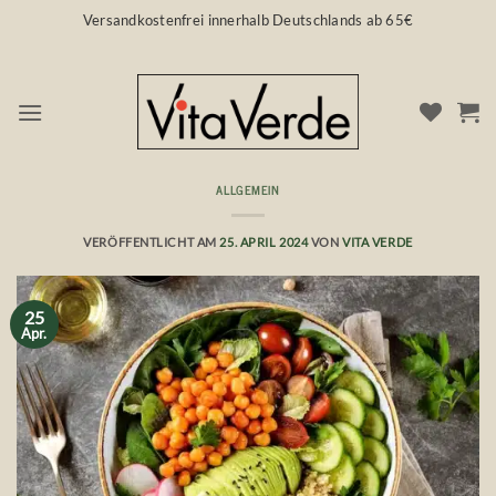
Zum
Versandkostenfrei innerhalb Deutschlands ab 65€
Inhalt
springen
ALLGEMEIN
Lange Radio Nacht 💜 über Ernährung
VERÖFFENTLICHT AM
25. APRIL 2024
VON
VITA VERDE
25
Apr.