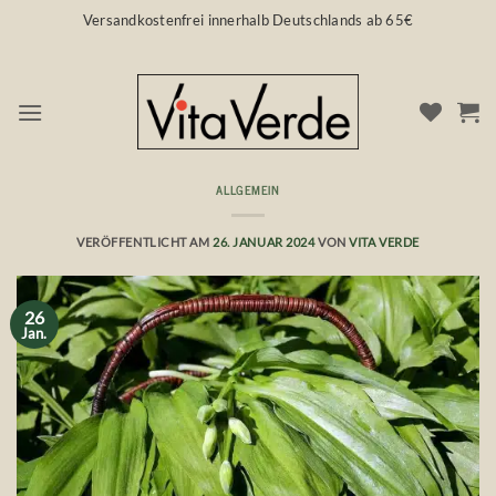
Zum
Versandkostenfrei innerhalb Deutschlands ab 65€
Inhalt
springen
ALLGEMEIN
Superfood 💜 Bärlauch
VERÖFFENTLICHT AM
26. JANUAR 2024
VON
VITA VERDE
26
Jan.