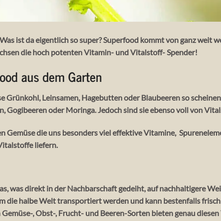
as ist da eigentlich so super? Superfood kommt von ganz weit w
hsen die hoch potenten Vitamin- und Vitalstoff- Spender!
food aus dem Garten
se Grünkohl, Leinsamen, Hagebutten oder Blaubeeren so scheinen s
, Gogibeeren oder Moringa. Jedoch sind sie ebenso voll von Vital
en Gemüse die uns besonders viel effektive Vitamine, Spurenelemen
talstoffe liefern.
 das, was direkt in der Nachbarschaft gedeiht, auf nachhaltigere We
 um die halbe Welt transportiert werden und kann bestenfalls fri
Gemüse-, Obst-, Frucht- und Beeren-Sorten bieten genau diesen V