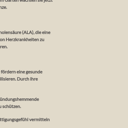
nze.
olensäure (ALA), die eine
 von Herzkrankheiten zu
ren.
 fördern eine gesunde
isieren. Durch ihre
entzündungshemmende
u schützen.
ättigungsgefühl vermitteln