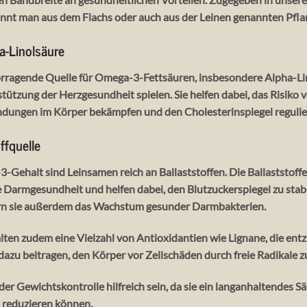
innt man aus dem Flachs oder auch aus der Leinen genannten Pfla
a-Linolsäure
rragende Quelle für Omega-3-Fettsäuren, insbesondere Alpha-Lin
stützung der Herzgesundheit spielen. Sie helfen dabei, das Risiko
ndungen im Körper bekämpfen und den Cholesterinspiegel regulie
ffquelle
ehalt sind Leinsamen reich an Ballaststoffen. Die Ballaststoffe
 Darmgesundheit und helfen dabei, den Blutzuckerspiegel zu stabil
rn sie außerdem das Wachstum gesunder Darmbakterien.
lten zudem eine Vielzahl von Antioxidantien wie Lignane, die 
dazu beitragen, den Körper vor Zellschäden durch freie Radikale z
r Gewichtskontrolle hilfreich sein, da sie ein langanhaltendes S
 reduzieren können.