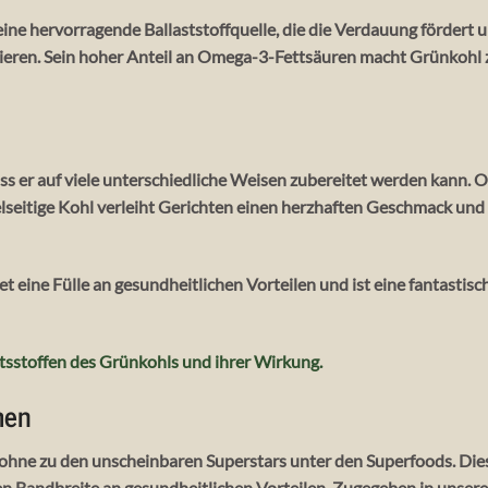
ine hervorragende Ballaststoffquelle, die die Verdauung fördert u
isieren. Sein hoher Anteil an Omega-3-Fettsäuren macht Grünkohl 
ass er auf viele unterschiedliche Weisen zubereitet werden kann. O
elseitige Kohl verleiht Gerichten einen herzhaften Geschmack und 
t eine Fülle an gesundheitlichen Vorteilen und ist eine fantastisc
tsstoffen des Grünkohls und ihrer Wirkung.
men
hne zu den unscheinbaren Superstars unter den Superfoods. Dies
chen Bandbreite an gesundheitlichen Vorteilen. Zugegeben in unser