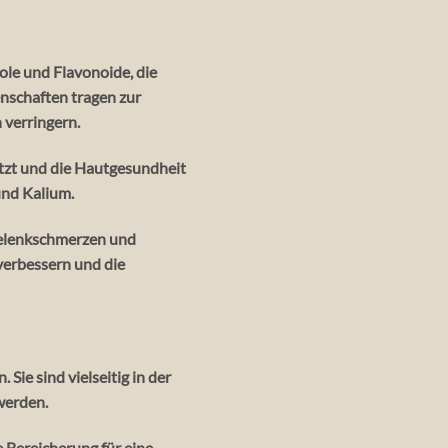
le und Flavonoide, die
enschaften tragen zur
 verringern.
ützt und die Hautgesundheit
und Kalium.
elenkschmerzen und
verbessern und die
Sie sind vielseitig in der
werden.
 Bereicherung für eine