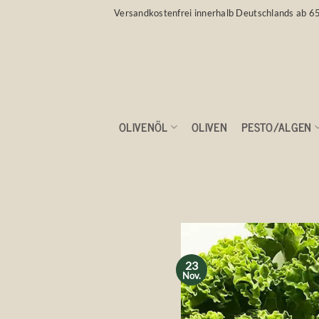
Zum
Versandkostenfrei innerhalb Deutschlands ab 6
Inhalt
springen
OLIVENÖL
OLIVEN
PESTO/ALGEN
Superfood ❤️ a
23
Nov.