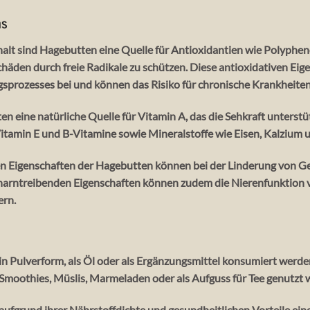
ns
lt sind Hagebutten eine Quelle für Antioxidantien wie Polypheno
chäden durch freie Radikale zu schützen. Diese antioxidativen Eig
prozesses bei und können das Risiko für chronische Krankheiten
n eine natürliche Quelle für Vitamin A, das die Sehkraft unterst
 Vitamin E und B-Vitamine sowie Mineralstoffe wie Eisen, Kalzium 
Eigenschaften der Hagebutten können bei der Linderung von G
e harntreibenden Eigenschaften können zudem die Nierenfunktion 
ern.
n Pulverform, als Öl oder als Ergänzungsmittel konsumiert werden. 
moothies, Müslis, Marmeladen oder als Aufguss für Tee genutzt 
ufgrund ihrer Nährstoffdichte und gesundheitlichen Vorteile eine