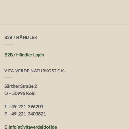
B2B / HÄNDLER
B2B / Händler Login
VITA VERDE NATURKOST E.K.
Sürther Straße 2
D – 50996 Köln
T +49 221 396201
F +49 221 3403821
E
info[at]vitaverde
[dot
]
de