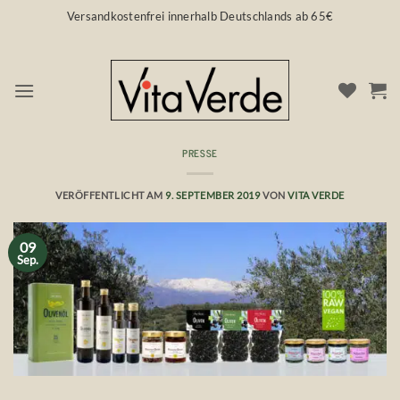
Zum
Versandkostenfrei innerhalb Deutschlands ab 65€
Inhalt
springen
PRESSE
Vita Verde Imagefilm
VERÖFFENTLICHT AM
9. SEPTEMBER 2019
VON
VITA VERDE
09
Sep.