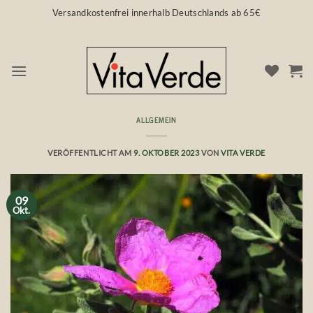
Zum
Versandkostenfrei innerhalb Deutschlands ab 65€
Inhalt
springen
ALLGEMEIN
Wunderkraut Zistrose 💜 Cistus Incanus
VERÖFFENTLICHT AM
9. OKTOBER 2023
VON
VITA VERDE
09
Okt.