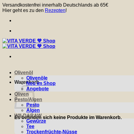
Zum
Versandkostenfrei innerhalb Deutschlands ab 65€
Inhalt
Hier geht es zu den
Rezepten
!
springen
Olivenöl
Olivenöle
Warenkorb
Neu im Shop
Angebote
Oliven
Pesto/Algen
Pesto
Algen
WILD&RAW
Es befinden sich keine Produkte im Warenkorb.
Gewürze
Tee
Trockenfrüchte-Nüsse