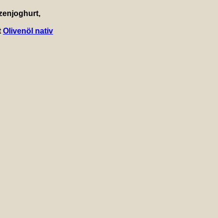
nzenjoghurt,
t
Olivenöl nativ