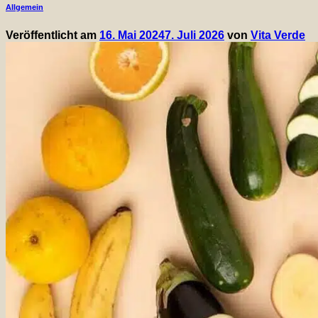
Allgemein
Alternativen für eine 💚 leichtere Ernä
Veröffentlicht am
16. Mai 2024
7. Juli 2026
von
Vita Verde